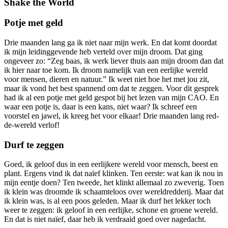
Potje met geld
Drie maanden lang ga ik niet naar mijn werk. En dat komt doordat
ik mijn leidinggevende heb verteld over mijn droom. Dat ging
ongeveer zo: “Zeg baas, ik werk liever thuis aan mijn droom dan dat
ik hier naar toe kom. Ik droom namelijk van een eerlijke wereld
voor mensen, dieren en natuur.” Ik weet niet hoe het met jou zit,
maar ik vond het best spannend om dat te zeggen. Voor dit gesprek
had ik al een potje met geld gespot bij het lezen van mijn CAO. En
waar een potje is, daar is een kans, niet waar? Ik schreef een
voorstel en jawel, ik kreeg het voor elkaar! Drie maanden lang red-
de-wereld verlof!
Durf te zeggen
Goed, ik geloof dus in een eerlijkere wereld voor mensch, beest en
plant. Ergens vind ik dat naïef klinken. Ten eerste: wat kan ik nou in
mijn eentje doen? Ten tweede, het klinkt allemaal zo zweverig. Toen
ik klein was droomde ik schaamteloos over wereldredderij. Maar dat
ik klein was, is al een poos geleden. Maar ik durf het lekker toch
weer te zeggen: ik geloof in een eerlijke, schone en groene wereld.
En dat is niet naïef, daar heb ik verdraaid goed over nagedacht.