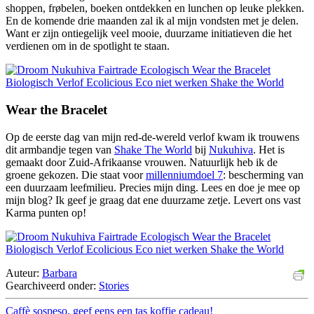
shoppen, frøbelen, boeken ontdekken en lunchen op leuke plekken.
En de komende drie maanden zal ik al mijn vondsten met je delen.
Want er zijn ontiegelijk veel mooie, duurzame initiatieven die het
verdienen om in de spotlight te staan.
Wear the Bracelet
Op de eerste dag van mijn red-de-wereld verlof kwam ik trouwens
dit armbandje tegen van
Shake The World
bij
Nukuhiva
. Het is
gemaakt door Zuid-Afrikaanse vrouwen. Natuurlijk heb ik de
groene gekozen. Die staat voor
millenniumdoel 7
: bescherming van
een duurzaam leefmilieu. Precies mijn ding. Lees en doe je mee op
mijn blog? Ik geef je graag dat ene duurzame zetje. Levert ons vast
Karma punten op!
Auteur:
Barbara
Gearchiveerd onder:
Stories
Caffè sospeso, geef eens een tas koffie cadeau!