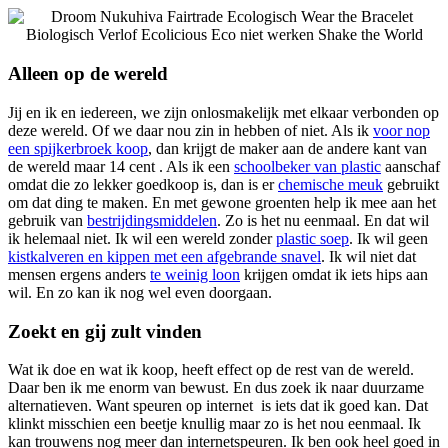
Alleen op de wereld
Jij en ik en iedereen, we zijn onlosmakelijk met elkaar verbonden op
deze wereld. Of we daar nou zin in hebben of niet. Als ik
voor nop
een spijkerbroek koop
, dan krijgt de maker aan de andere kant van
de wereld maar 14 cent . Als ik een
schoolbeker van plastic
aanschaf
omdat die zo lekker goedkoop is, dan is er
chemische meuk
gebruikt
om dat ding te maken. En met gewone groenten help ik mee aan het
gebruik van
bestrijdingsmiddelen
. Zo is het nu eenmaal. En dat wil
ik helemaal niet. Ik wil een wereld zonder
plastic soep
. Ik wil geen
kistkalveren en kippen met een afgebrande snavel
. Ik wil niet dat
mensen ergens anders
te weinig loon
krijgen omdat ik iets hips aan
wil. En zo kan ik nog wel even doorgaan.
Zoekt en gij zult vinden
Wat ik doe en wat ik koop, heeft effect op de rest van de wereld.
Daar ben ik me enorm van bewust. En dus zoek ik naar duurzame
alternatieven. Want speuren op internet is iets dat ik goed kan. Dat
klinkt misschien een beetje knullig maar zo is het nou eenmaal. Ik
kan trouwens nog meer dan internetspeuren. Ik ben ook heel goed in