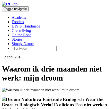
Doorgaan
naar
Toggle navigatie
inhoud
Academy
Foodies
DIY & Handmade
Green living
On the Road
Stories
Simply Nature
12 april 2013
Waarom ik drie maanden niet
werk: mijn droom