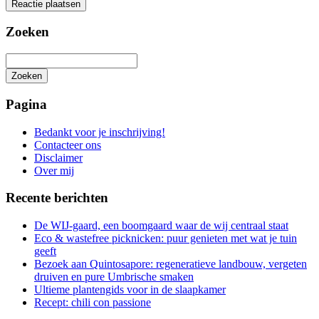
Zoeken
Zoeken
Het
zoeken
Pagina
is
aan
Bedankt voor je inschrijving!
de
Contacteer ons
gang
Disclaimer
Over mij
Recente berichten
De WIJ-gaard, een boomgaard waar de wij centraal staat
Eco & wastefree picknicken: puur genieten met wat je tuin
geeft
Bezoek aan Quintosapore: regeneratieve landbouw, vergeten
druiven en pure Umbrische smaken
Ultieme plantengids voor in de slaapkamer
Recept: chili con passione