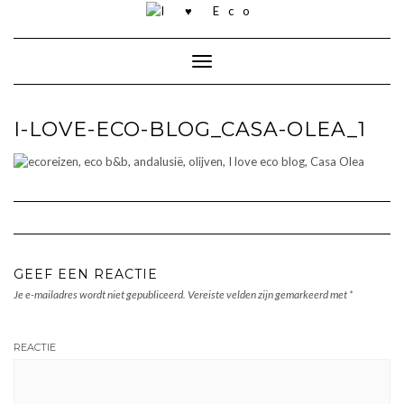
Doorgaan
naar
inhoud
Toggle navigatie
I-LOVE-ECO-BLOG_CASA-OLEA_1
GEEF EEN REACTIE
Je e-mailadres wordt niet gepubliceerd.
Vereiste velden zijn gemarkeerd met
*
REACTIE