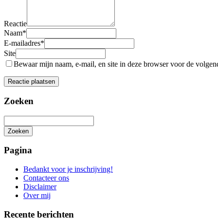
Reactie
Naam
*
E-mailadres
*
Site
Bewaar mijn naam, e-mail, en site in deze browser voor de volgende
Zoeken
Zoeken
Het
zoeken
Pagina
is
aan
Bedankt voor je inschrijving!
de
Contacteer ons
gang
Disclaimer
Over mij
Recente berichten