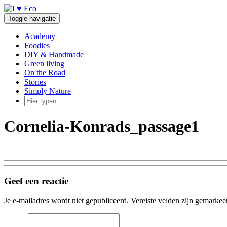
Doorgaan
naar
Toggle navigatie
inhoud
Academy
Foodies
DIY & Handmade
Green living
On the Road
Stories
Simply Nature
Cornelia-Konrads_passage1
Geef een reactie
Je e-mailadres wordt niet gepubliceerd.
Vereiste velden zijn gemarke