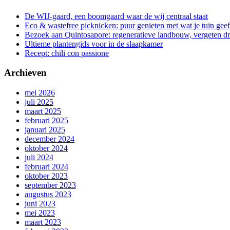
De WIJ-gaard, een boomgaard waar de wij centraal staat
Eco & wastefree picknicken: puur genieten met wat je tuin geef
Bezoek aan Quintosapore: regeneratieve landbouw, vergeten 
Ultieme plantengids voor in de slaapkamer
Recept: chili con passione
Archieven
mei 2026
juli 2025
maart 2025
februari 2025
januari 2025
december 2024
oktober 2024
juli 2024
februari 2024
oktober 2023
september 2023
augustus 2023
juni 2023
mei 2023
maart 2023