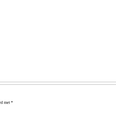
erd met
*