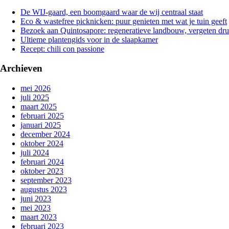
De WIJ-gaard, een boomgaard waar de wij centraal staat
Eco & wastefree picknicken: puur genieten met wat je tuin geeft
Bezoek aan Quintosapore: regeneratieve landbouw, vergeten dr
Ultieme plantengids voor in de slaapkamer
Recept: chili con passione
Archieven
mei 2026
juli 2025
maart 2025
februari 2025
januari 2025
december 2024
oktober 2024
juli 2024
februari 2024
oktober 2023
september 2023
augustus 2023
juni 2023
mei 2023
maart 2023
februari 2023