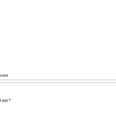
rd met
*