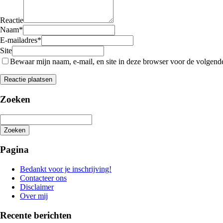
Reactie
Naam
*
E-mailadres
*
Site
Bewaar mijn naam, e-mail, en site in deze browser voor de volgende 
Zoeken
Zoeken
Het
zoeken
Pagina
is
aan
Bedankt voor je inschrijving!
de
Contacteer ons
gang
Disclaimer
Over mij
Recente berichten