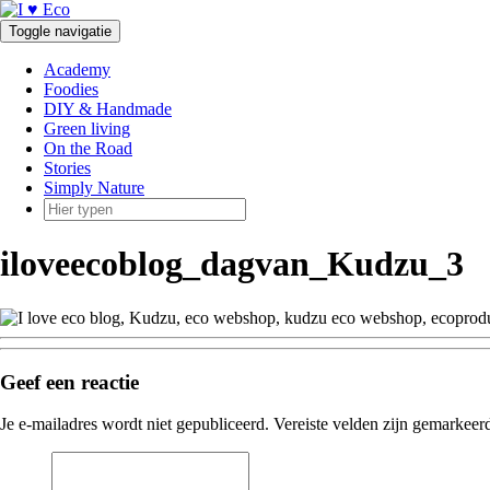
Doorgaan
naar
Toggle navigatie
inhoud
Academy
Foodies
DIY & Handmade
Green living
On the Road
Stories
Simply Nature
iloveecoblog_dagvan_Kudzu_3
Geef een reactie
Je e-mailadres wordt niet gepubliceerd.
Vereiste velden zijn gemarkee