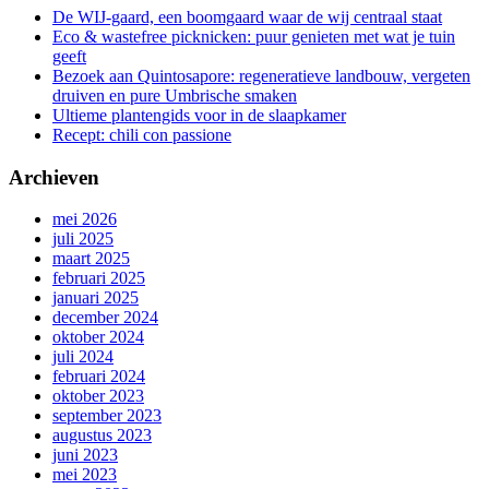
De WIJ-gaard, een boomgaard waar de wij centraal staat
Eco & wastefree picknicken: puur genieten met wat je tuin
geeft
Bezoek aan Quintosapore: regeneratieve landbouw, vergeten
druiven en pure Umbrische smaken
Ultieme plantengids voor in de slaapkamer
Recept: chili con passione
Archieven
mei 2026
juli 2025
maart 2025
februari 2025
januari 2025
december 2024
oktober 2024
juli 2024
februari 2024
oktober 2023
september 2023
augustus 2023
juni 2023
mei 2023