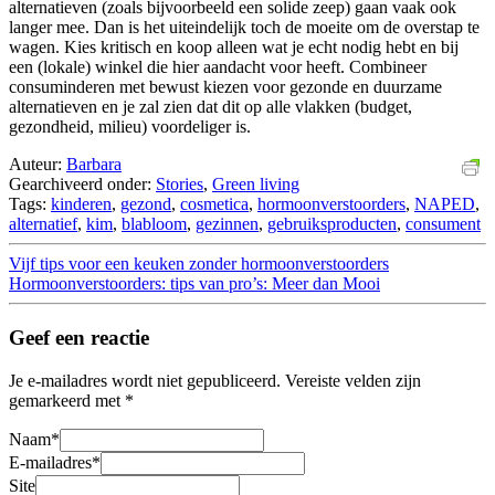
alternatieven (zoals bijvoorbeeld een solide zeep) gaan vaak ook
langer mee. Dan is het uiteindelijk toch de moeite om de overstap te
wagen. Kies kritisch en koop alleen wat je echt nodig hebt en bij
een (lokale) winkel die hier aandacht voor heeft. Combineer
consuminderen met bewust kiezen voor gezonde en duurzame
alternatieven en je zal zien dat dit op alle vlakken (budget,
gezondheid, milieu) voordeliger is.
Auteur:
Barbara
Gearchiveerd onder:
Stories
,
Green living
Tags:
kinderen
,
gezond
,
cosmetica
,
hormoonverstoorders
,
NAPED
,
alternatief
,
kim
,
blabloom
,
gezinnen
,
gebruiksproducten
,
consument
Vijf tips voor een keuken zonder hormoonverstoorders
Hormoonverstoorders: tips van pro’s: Meer dan Mooi
Geef een reactie
Je e-mailadres wordt niet gepubliceerd.
Vereiste velden zijn
gemarkeerd met
*
Naam
*
E-mailadres
*
Site