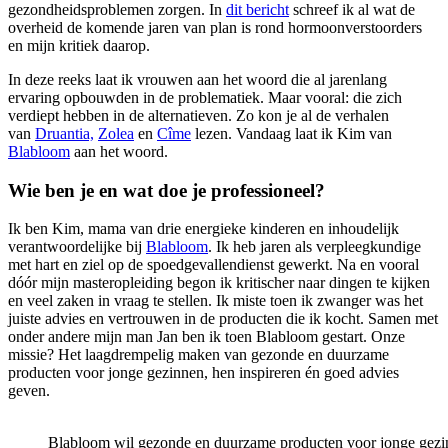
gezondheidsproblemen zorgen. In
dit bericht
schreef ik al wat de
overheid de komende jaren van plan is rond hormoonverstoorders
en mijn kritiek daarop.
In deze reeks laat ik vrouwen aan het woord die al jarenlang
ervaring opbouwden in de problematiek. Maar vooral: die zich
verdiept hebben in de alternatieven. Zo kon je al de verhalen
van
Druantia,
Zolea
en
Cîme
lezen. Vandaag laat ik Kim van
Blabloom
aan het woord.
Wie ben je en wat doe je professioneel?
Ik ben Kim, mama van drie energieke kinderen en inhoudelijk
verantwoordelijke bij
Blabloom
. Ik heb jaren als verpleegkundige
met hart en ziel op de spoedgevallendienst gewerkt. Na en vooral
dóór mijn masteropleiding begon ik kritischer naar dingen te kijken
en veel zaken in vraag te stellen. Ik miste toen ik zwanger was het
juiste advies en vertrouwen in de producten die ik kocht. Samen met
onder andere mijn man Jan ben ik toen Blabloom gestart. Onze
missie? Het laagdrempelig maken van gezonde en duurzame
producten voor jonge gezinnen, hen inspireren én goed advies
geven.
Blabloom wil
gezonde en duurzame producten voor jonge gezin