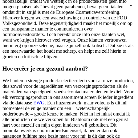
noodzakelijk, omdat we wettelijk in de productteksten geen info
mogen plaatsen als “bevat geen parabenen, bevat geen ftalaten….”
omdat dit in strijd is met de Europese Cosmeticaverordening.
Hierover kregen we een waarschuwing na controle van de FOD
Volksgezondheid. Deze tegenstrijdigheid maakt het moeilijk om op
een transparante manier te communiceren over
hormoonverstoorders. Toch bereikt onze info onze klanten wel,
want we krijgen hierover veel vragen. Onze klanten vertrouwen
hierin erg op onze selectie, maar zijn zelf ook kritisch. Dat zie ik als
een meerwaarde: het houdt me scherp, en helpt me zelf hierin te
groeien en kritisch te blijven.
Hoe creëer je een gezond aanbod?
We hanteren strenge product-selectiecriteria voor al onze producten,
dus zowel voor de ingrediënten van verzorgingsproducten als de
materialen van speelgoed, voedselcontactmaterialen en textiel. Voor
elk verzorgingsproduct in ons assortiment screen ik ieder ingrediënt
via de database
EWG
. Een huzarenwerk, maar volgens is dit mij
momenteel de enige manier om een – wetenschappelijk
onderbouwde – goede keuze te maken. Niet in het minst omdat ik
alle producten die we verkopen bij Blabloom ook met een gerust
hart voor mezelf en mijn eigen kinderen wil gebruiken. Dit
monnikenwerk is enorm arbeidsintensief; ik ben er dan ook
nagenoeg fulltime mee bezig maar voor mij is dit dan ook de