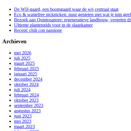
De WIJ-gaard, een boomgaard waar de wij centraal staat
Eco & wastefree picknicken: puur genieten met wat je tuin geef
Bezoek aan Quintosapore: regeneratieve landbouw, vergeten 
Ultieme plantengids voor in de slaapkamer
Recept: chili con passione
Archieven
mei 2026
juli 2025
maart 2025
februari 2025
januari 2025
december 2024
oktober 2024
juli 2024
februari 2024
oktober 2023
september 2023
augustus 2023
juni 2023
mei 2023
maart 2023