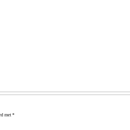
erd met
*