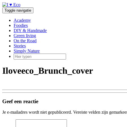
Doorgaan
naar
Toggle navigatie
inhoud
Academy
Foodies
DIY & Handmade
Green living
On the Road
Stories
Simply Nature
Iloveeco_Brunch_cover
Geef een reactie
Je e-mailadres wordt niet gepubliceerd.
Vereiste velden zijn gemarke