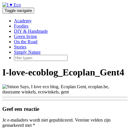
Doorgaan
naar
Toggle navigatie
inhoud
Academy
Foodies
DIY & Handmade
Green living
On the Road
Stories
Simply Nature
I-love-ecoblog_Ecoplan_Gent4
Geef een reactie
Je e-mailadres wordt niet gepubliceerd.
Vereiste velden zijn
gemarkeerd met
*