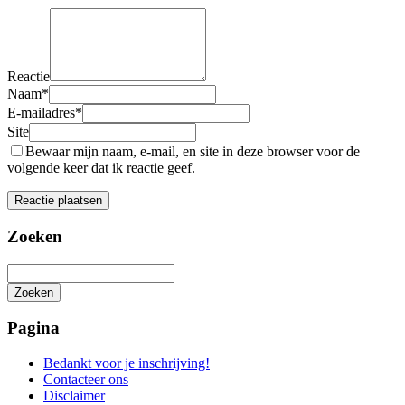
Reactie
Naam
*
E-mailadres
*
Site
Bewaar mijn naam, e-mail, en site in deze browser voor de
volgende keer dat ik reactie geef.
Zoeken
Zoeken
Het
zoeken
Pagina
is
aan
Bedankt voor je inschrijving!
de
Contacteer ons
gang
Disclaimer