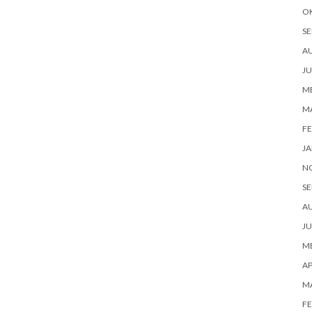
O
SE
A
JU
ME
M
FE
JA
N
SE
A
JU
ME
AP
M
FE