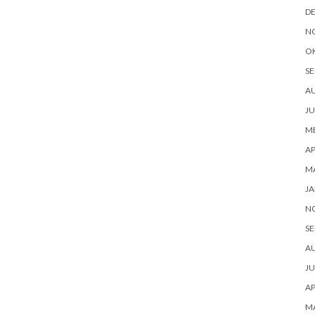
D
N
O
SE
A
JU
ME
AP
M
JA
N
SE
A
JU
AP
M