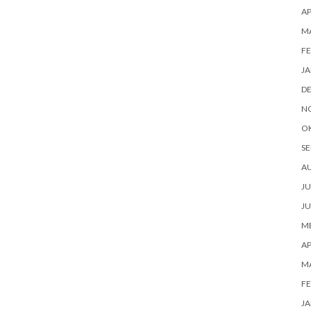
AP
M
FE
JA
D
N
O
SE
A
JU
JU
ME
AP
M
FE
JA