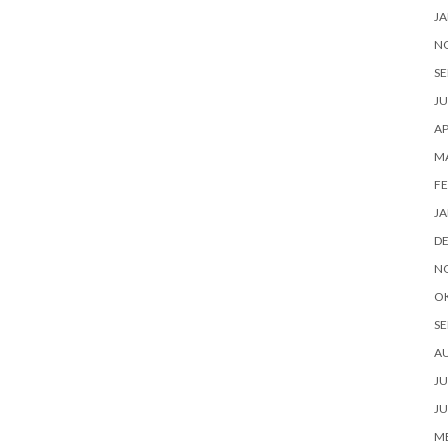
JA
N
SE
JU
AP
M
FE
JA
D
N
O
SE
A
JU
JU
ME