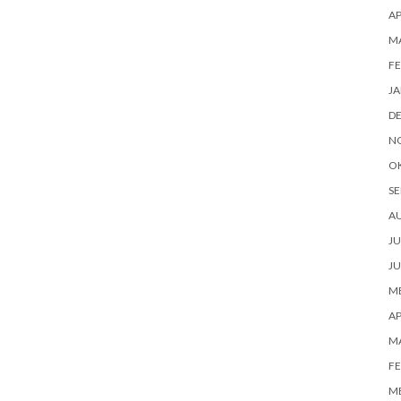
AP
M
FE
JA
D
N
O
SE
A
JU
JU
ME
AP
M
FE
ME