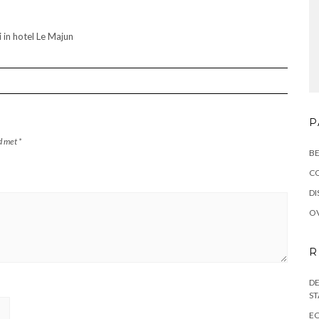
 in hotel Le Majun
P
rd met
*
BE
C
DI
OV
R
DE
ST
EC