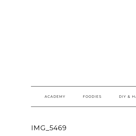
Doorgaan
naar
inhoud
ACADEMY
FOODIES
DIY & 
IMG_5469