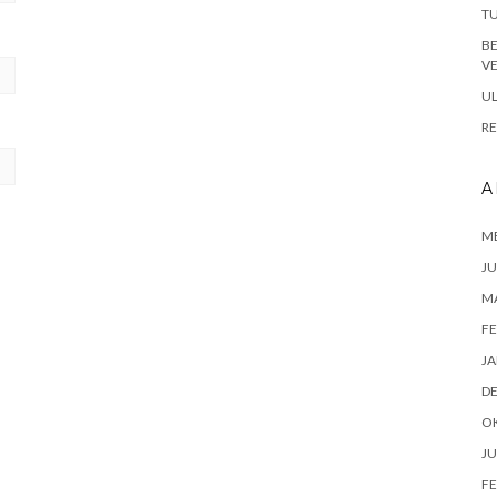
TU
B
VE
UL
RE
A
ME
JU
M
FE
JA
D
O
JU
FE