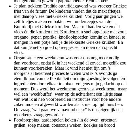
met gerookt en gewoon paprikapoeder. Echt lekker!
Je plan trekken: Traditie op vrijdagavond was vroeger Griekse
friet van de frituur. De kinderen vinden dat de max: frietjes
met daarop vlees met Griekse kruiden. Vorig jaar gingen we
zelf frietjes maken en bakten we runderreepjes van de
Buurderij met Griekse kruiden. Maar nu hadden we én dat
vlees én die kruiden niet. Kruiden zijn snel opgelost: met zout,
oregano, peper, paprika, knoflookpoeder, komijn en kaneel te
mengen in een potje heb je de lekkerste Griekse kruiden. En
dat kun je net zo goed op reepjes seitan doen dan op echt
vlees.
Organisatie: een weekmenu was voor ons nog meer nodig
dan voorheen, opdat ik in het weekend al zoveel mogelijk zou
kunnen voorbereiden. Maar ik vind het niet fijn om ’s
morgens al helemaal precies te weten wat ik ’s avonds ga
eten. Ik hou van de flexibiliteit om mijn goesting te volgen en
ingrediënten door elkaar te mixen volgens mijn gedacht op dat
moment. Dus werd het weekmenu geen vast weekmenu, maar
wel een ‘weekbuffet’, waar op de achterkant een lijstje staat
van wat ik al heb voorbereid en instructies voor hoe andere
zaken moeten afgewerkt worden als ik niet op tijd thuis ben.
De vraag ‘wat gaan we vanavond eten?’ is dus eigenlijk een
meerkeuzevraag geworden.
Foodprepping: aardappelen koken / in de oven, groenten
grillen, soep maken, couscous weken, koekjes en brood