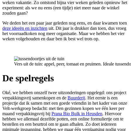
weken vakantie. Zo ontstond bijna vier weken geleden opnieuw het
experiment: als we nu eens (een tijdje) niet meer naar de winkel
zouden gaan?
We deden het een paar jaar geleden nog eens, en daar kwamen toen
deze ideeën en inzichten
uit. Dit jaar is drukker dan toen, dus vroeg
het voorraadkoken nog meer organisatie. Maar we hebben het vier
weken volgehouden en daar ben ik best wel trots op.
Vers uit de tuin: appel, peer, tomaat en pruimen. Ideale tussend
De spelregels
Oké, we hebben onszelf twee uitzonderingen opgelegd: ons project
verpakkingsvrij samenkopen en de
Buurderij
. Het eerste is een
projectje dat ik samen met een goede vriendin in het kader van onze
Velt-werkgroep bedacht: met tien gezinnen kopen we één keer per
maand verpakkingsvrij bij
Prana Bio Bulk in Heusden
. Hiervoor
hebben we allemaal dezelfde potten, een online formuliertje om te
bestellen en een beurtrol om te gaan afhalen. Zo doet iedereen
minimale inspanning, hebben we maar één verplaatsing nodig voor