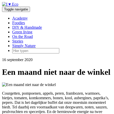
Doorgaan
naar
Toggle navigatie
inhoud
Academy
Foodies
DIY & Handmade
Green living
On the Road
Stories
Simply Nature
16 september 2020
Een maand niet naar de winkel
Courgetten, pompoenen, appels, peren, frambozen, warmoes,
bietjes, tomaten, komkommers, bonen, kool, aubergines, paprika’s,
pepers. Dat is het dagelijkse buffet dat onze moestuin momenteel
biedt. Tel daarbij een voorraadkast van deegwaren, noten, sauzen,
peulvruchten en specerijen. En de hernieuwde energie na twee