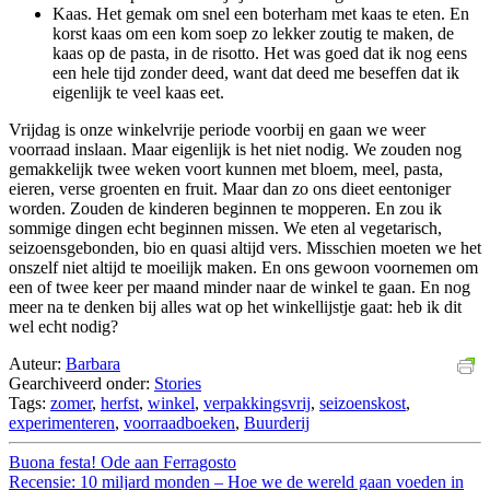
Kaas. Het gemak om snel een boterham met kaas te eten. En
korst kaas om een kom soep zo lekker zoutig te maken, de
kaas op de pasta, in de risotto. Het was goed dat ik nog eens
een hele tijd zonder deed, want dat deed me beseffen dat ik
eigenlijk te veel kaas eet.
Vrijdag is onze winkelvrije periode voorbij en gaan we weer
voorraad inslaan. Maar eigenlijk is het niet nodig. We zouden nog
gemakkelijk twee weken voort kunnen met bloem, meel, pasta,
eieren, verse groenten en fruit. Maar dan zo ons dieet eentoniger
worden. Zouden de kinderen beginnen te mopperen. En zou ik
sommige dingen echt beginnen missen. We eten al vegetarisch,
seizoensgebonden, bio en quasi altijd vers. Misschien moeten we het
onszelf niet altijd te moeilijk maken. En ons gewoon voornemen om
een of twee keer per maand minder naar de winkel te gaan. En nog
meer na te denken bij alles wat op het winkellijstje gaat: heb ik dit
wel echt nodig?
Auteur:
Barbara
Gearchiveerd onder:
Stories
Tags:
zomer
,
herfst
,
winkel
,
verpakkingsvrij
,
seizoenskost
,
experimenteren
,
voorraadboeken
,
Buurderij
Buona festa! Ode aan Ferragosto
Recensie: 10 miljard monden – Hoe we de wereld gaan voeden in