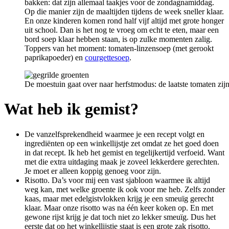
bakken: dat zijn allemaal taakjes voor de zondagnamiddag.
Op die manier zijn de maaltijden tijdens de week sneller klaar.
En onze kinderen komen rond half vijf altijd met grote honger
uit school. Dan is het nog te vroeg om echt te eten, maar een
bord soep klaar hebben staan, is op zulke momenten zalig.
Toppers van het moment: tomaten-linzensoep (met gerookt
paprikapoeder) en
courgettesoep
.
De moestuin gaat over naar herfstmodus: de laatste tomaten zijn
Wat heb ik gemist?
De vanzelfsprekendheid waarmee je een recept volgt en
ingrediënten op een winkellijstje zet omdat ze het goed doen
in dat recept. Ik heb het gemist en tegelijkertijd verfoeid. Want
met die extra uitdaging maak je zoveel lekkerdere gerechten.
Je moet er alleen koppig genoeg voor zijn.
Risotto. Da’s voor mij een vast sjabloon waarmee ik altijd
weg kan, met welke groente ik ook voor me heb. Zelfs zonder
kaas, maar met edelgistvlokken krijg je een smeuïg gerecht
klaar. Maar onze risotto was na één keer koken op. En met
gewone rijst krijg je dat toch niet zo lekker smeuïg. Dus het
eerste dat op het winkellijstje staat is een grote zak risotto.