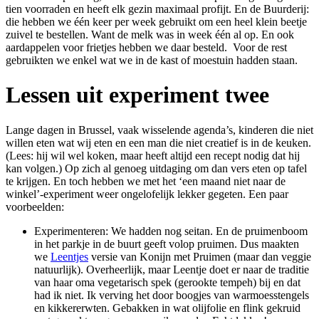
tien voorraden en heeft elk gezin maximaal profijt. En de Buurderij:
die hebben we één keer per week gebruikt om een heel klein beetje
zuivel te bestellen. Want de melk was in week één al op. En ook
aardappelen voor frietjes hebben we daar besteld.
Voor de rest
gebruikten we enkel wat we in de kast of moestuin hadden staan.
Lessen uit experiment twee
Lange dagen in Brussel, vaak wisselende agenda’s, kinderen die niet
willen eten wat wij eten en een man die niet creatief is in de keuken.
(Lees: hij wil wel koken, maar heeft altijd een recept nodig dat hij
kan volgen.) Op zich al genoeg uitdaging om dan vers eten op tafel
te krijgen. En toch hebben we met het ‘een maand niet naar de
winkel’-experiment weer ongelofelijk lekker gegeten. Een paar
voorbeelden:
Experimenteren: We hadden nog seitan. En de pruimenboom
in het parkje in de buurt geeft volop pruimen. Dus maakten
we
Leentjes
versie van Konijn met Pruimen (maar dan veggie
natuurlijk). Overheerlijk, maar Leentje doet er naar de traditie
van haar oma vegetarisch spek (gerookte tempeh) bij en dat
had ik niet. Ik verving het door boogjes van warmoesstengels
en kikkererwten. Gebakken in wat olijfolie en flink gekruid