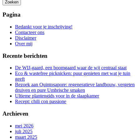
Zoeken
Het
zoeken
Pagina
is
aan
Bedankt voor je inschrijving!
de
Contacteer ons
gang
Disclaimer
Over mij
Recente berichten
De WIJ-gaard, een boomgaard waar de wij centraal staat
Eco & wastefree picknicken: puur genieten met wat je tuin
geeft
Bezoek aan Quintosapore: regeneratieve landbouw, vergeten
druiven en pure Umbrische smaken
Ultieme plantengids voor in de slaapkamer
Recept: chili con passione
Archieven
mei 2026
juli 2025
maart 2025