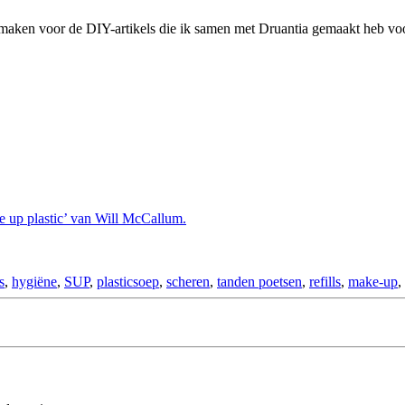
me maken voor de DIY-artikels die ik samen met Druantia gemaakt heb vo
e up plastic’ van Will McCallum.
s
,
hygiëne
,
SUP
,
plasticsoep
,
scheren
,
tanden poetsen
,
refills
,
make-up
,