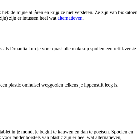
eb de mijne al jàren en krijg ze niet versleten. Ze zijn van biokatoen
jn) zijn er intussen heel wat
alternatieven
.
s als Druantia kun je voor quasi alle make-up spullen een refill-versie
en plastic omhulsel weggooien telkens je lippenstift leeg is.
 tablet in je mond, je begint te kauwen en dan te poetsen. Spoelen en
oor tandenborstels van plastic zijn er heel wat alternatieven,