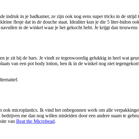
e indruk in je badkamer, ze zijn ook nog eens super tricks in de strijd t
ine flesje dat in de douche staat. Idealiter kun je die 5 liter-bidon ook 
vullen in de winkel waar je het gekocht hebt. Je krijgt dan trouwens e
 je zit bij de bars. Je vindt ze tegenwoordig gelukkig in heel wat geur
 plaats van een pot body lotion, ben ik in de winkel nog niet tegengek
ternatief.
ten ook microplastics. Ik vind het onbegonnen werk om alle verpakking
bedrijven me dan nog willen misleiden door een andere naam te gebrui
bsite van
Beat the Microbead
.