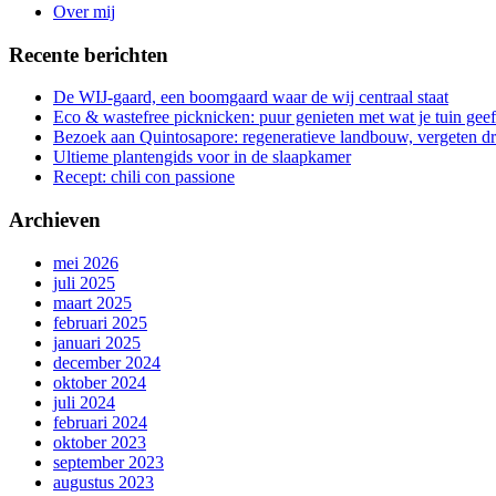
Over mij
Recente berichten
De WIJ-gaard, een boomgaard waar de wij centraal staat
Eco & wastefree picknicken: puur genieten met wat je tuin geef
Bezoek aan Quintosapore: regeneratieve landbouw, vergeten 
Ultieme plantengids voor in de slaapkamer
Recept: chili con passione
Archieven
mei 2026
juli 2025
maart 2025
februari 2025
januari 2025
december 2024
oktober 2024
juli 2024
februari 2024
oktober 2023
september 2023
augustus 2023