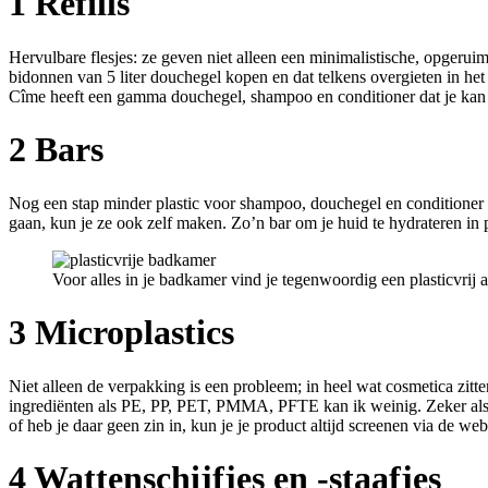
1 Refills
Hervulbare flesjes: ze geven niet alleen een minimalistische, opgeruimd
bidonnen van 5 liter douchegel kopen en dat telkens overgieten in het kle
Cîme heeft een gamma douchegel, shampoo en conditioner dat je kan na
2 Bars
Nog een stap minder plastic voor shampoo, douchegel en conditioner en
gaan, kun je ze ook zelf maken. Zo’n bar om je huid te hydrateren in
Voor alles in je badkamer vind je tegenwoordig een plasticvrij al
3 Microplastics
Niet alleen de verpakking is een probleem; in heel wat cosmetica zit
ingrediënten als PE, PP, PET, PMMA, PFTE kan ik weinig. Zeker als 
of heb je daar geen zin in, kun je je product altijd screenen via de we
4 Wattenschijfjes en -staafjes