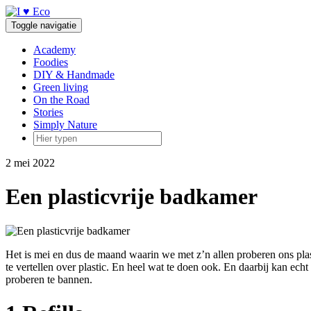
Doorgaan
naar
Toggle navigatie
inhoud
Academy
Foodies
DIY & Handmade
Green living
On the Road
Stories
Simply Nature
2 mei 2022
Een plasticvrije badkamer
Het is mei en dus de maand waarin we met z’n allen proberen ons plas
te vertellen over plastic. En heel wat te doen ook. En daarbij kan echt 
proberen te bannen.