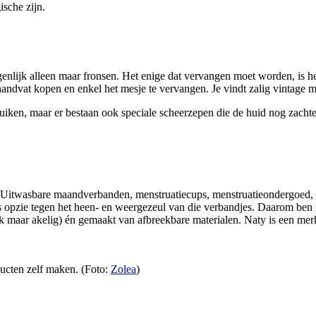
sche zijn.
genlijk alleen maar fronsen. Het enige dat vervangen moet worden, is 
 handvat kopen en enkel het mesje te vervangen. Je vindt zalig vintage m
iken, maar er bestaan ook speciale scheerzepen die de huid nog zachter
t. Uitwasbare maandverbanden, menstruatiecups, menstruatieondergoed, n
opzie tegen het heen- en weergezeul van die verbandjes. Daarom ben 
ik maar akelig) én gemaakt van afbreekbare materialen. Naty is een m
ucten zelf maken. (Foto:
Zolea
)