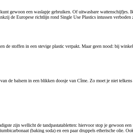
kunt gewoon een waslapje gebruiken. Of uitwasbare wattenschijfjes. Ik h
ij de Europese richtlijn rond Single Use Plastics intussen verboden zi
ten de stoffen in een stevige plastic verpakt. Maar geen nood: bij winkel
 van de balsem in een blikken doosje van Cîme. Zo moet je niet telkens e
digste zijn wellicht de tandpastatabletten: hiervoor stop je gewoon een
umbicarbonaat (baking soda) en een paar druppels etherische olie. Ook v