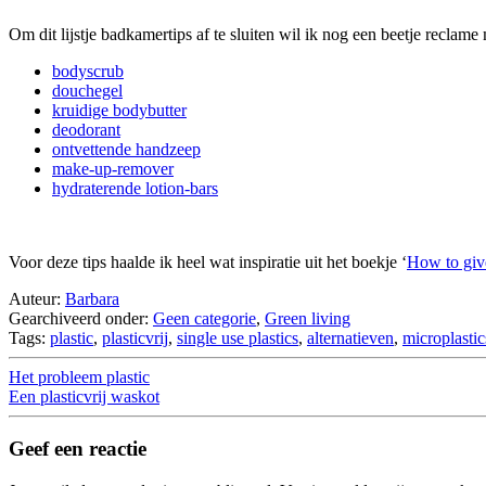
Om dit lijstje badkamertips af te sluiten wil ik nog een beetje recla
bodyscrub
douchegel
kruidige bodybutter
deodorant
ontvettende handzeep
make-up-remover
hydraterende lotion-bars
Voor deze tips haalde ik heel wat inspiratie uit het boekje ‘
How to giv
Auteur:
Barbara
Gearchiveerd onder:
Geen categorie
,
Green living
Tags:
plastic
,
plasticvrij
,
single use plastics
,
alternatieven
,
microplastic
Het probleem plastic
Een plasticvrij waskot
Geef een reactie