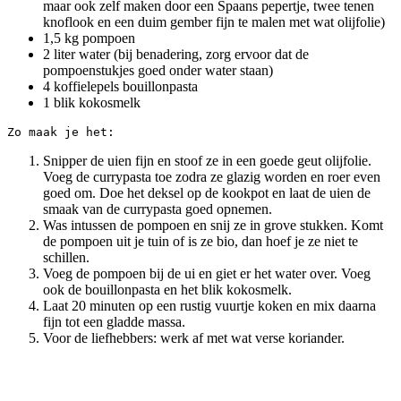
maar ook zelf maken door een Spaans pepertje, twee tenen
knoflook en een duim gember fijn te malen met wat olijfolie)
1,5 kg pompoen
2 liter water (bij benadering, zorg ervoor dat de
pompoenstukjes goed onder water staan)
4 koffielepels bouillonpasta
1 blik kokosmelk
Zo maak je het:
Snipper de uien fijn en stoof ze in een goede geut olijfolie.
Voeg de currypasta toe zodra ze glazig worden en roer even
goed om. Doe het deksel op de kookpot en laat de uien de
smaak van de currypasta goed opnemen.
Was intussen de pompoen en snij ze in grove stukken. Komt
de pompoen uit je tuin of is ze bio, dan hoef je ze niet te
schillen.
Voeg de pompoen bij de ui en giet er het water over. Voeg
ook de bouillonpasta en het blik kokosmelk.
Laat 20 minuten op een rustig vuurtje koken en mix daarna
fijn tot een gladde massa.
Voor de liefhebbers: werk af met wat verse koriander.