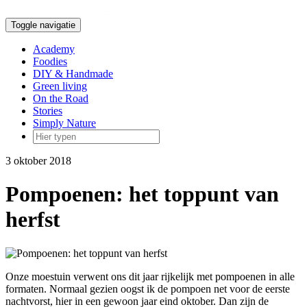
Doorgaan
naar
Toggle navigatie
inhoud
Academy
Foodies
DIY & Handmade
Green living
On the Road
Stories
Simply Nature
3 oktober 2018
Pompoenen: het toppunt van
herfst
Onze moestuin verwent ons dit jaar rijkelijk met pompoenen in alle
formaten. Normaal gezien oogst ik de pompoen net voor de eerste
nachtvorst, hier in een gewoon jaar eind oktober. Dan zijn de