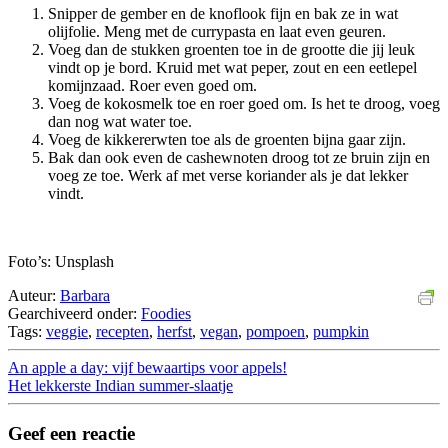
Snipper de gember en de knoflook fijn en bak ze in wat
olijfolie. Meng met de currypasta en laat even geuren.
Voeg dan de stukken groenten toe in de grootte die jij leuk
vindt op je bord. Kruid met wat peper, zout en een eetlepel
komijnzaad. Roer even goed om.
Voeg de kokosmelk toe en roer goed om. Is het te droog, voeg
dan nog wat water toe.
Voeg de kikkererwten toe als de groenten bijna gaar zijn.
Bak dan ook even de cashewnoten droog tot ze bruin zijn en
voeg ze toe. Werk af met verse koriander als je dat lekker
vindt.
Foto’s: Unsplash
Auteur:
Barbara
Gearchiveerd onder:
Foodies
Tags:
veggie
,
recepten
,
herfst
,
vegan
,
pompoen
,
pumpkin
An apple a day: vijf bewaartips voor appels!
Het lekkerste Indian summer-slaatje
Geef een reactie