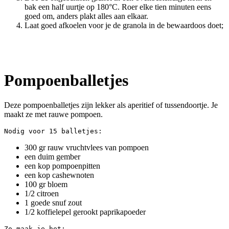
bak een half uurtje op 180°C. Roer elke tien minuten eens
goed om, anders plakt alles aan elkaar.
Laat goed afkoelen voor je de granola in de bewaardoos doet;
Pompoenballetjes
Deze pompoenballetjes zijn lekker als aperitief of tussendoortje. Je
maakt ze met rauwe pompoen.
Nodig voor 15 balletjes:
300 gr rauw vruchtvlees van pompoen
een duim gember
een kop pompoenpitten
een kop cashewnoten
100 gr bloem
1/2 citroen
1 goede snuf zout
1/2 koffielepel gerookt paprikapoeder
Zo maak je het: