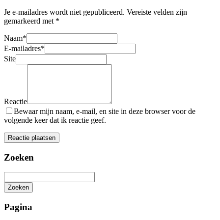
Je e-mailadres wordt niet gepubliceerd.
Vereiste velden zijn
gemarkeerd met
*
Naam
*
E-mailadres
*
Site
Reactie
Bewaar mijn naam, e-mail, en site in deze browser voor de
volgende keer dat ik reactie geef.
Zoeken
Zoeken
Het
zoeken
Pagina
is