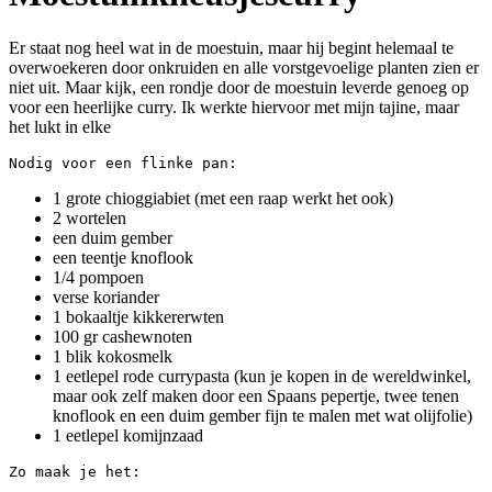
Er staat nog heel wat in de moestuin, maar hij begint helemaal te
overwoekeren door onkruiden en alle vorstgevoelige planten zien er
niet uit. Maar kijk, een rondje door de moestuin leverde genoeg op
voor een heerlijke curry. Ik werkte hiervoor met mijn tajine, maar
het lukt in elke
Nodig voor een flinke pan:
1 grote chioggiabiet (met een raap werkt het ook)
2 wortelen
een duim gember
een teentje knoflook
1/4 pompoen
verse koriander
1 bokaaltje kikkererwten
100 gr cashewnoten
1 blik kokosmelk
1 eetlepel rode currypasta (kun je kopen in de wereldwinkel,
maar ook zelf maken door een Spaans pepertje, twee tenen
knoflook en een duim gember fijn te malen met wat olijfolie)
1 eetlepel komijnzaad
Zo maak je het: