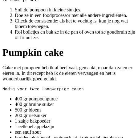
Snij de pompoen in kleine stukjes.
Doe ze in een foodprocessor met alle andere ingrediënten.
Check de consistentie: als het te vochtig is, kun je nog wat
bloem toevoegen.
Rol bolletjes en bak ze in de pan of oven tot ze goudbruin zijn
of frituur ze.
Pumpkin cake
Cake met pompoen heb ik al heel vaak gemaakt, maar dan zaten er
eieren in. In dit recept heb ik de eieren vervangen en het is
wonderbaarlijk goed gelukt.
Nodig voor twee langwerpige cakes
400 gr pompoenpuree
400 gr bruine suiker
500 gr bloem
200 gr rietsuiker
1 zakje bakpoeder
1 eetlepel appelazijn
een snuf zout
kruiden als kaneel, nootmuskaat, kruidnagel, gember en