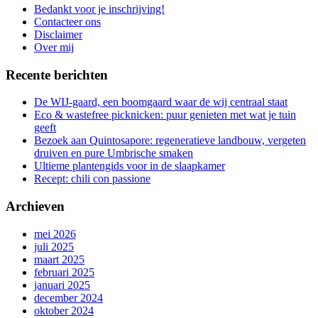
aan
Bedankt voor je inschrijving!
de
Contacteer ons
gang
Disclaimer
Over mij
Recente berichten
De WIJ-gaard, een boomgaard waar de wij centraal staat
Eco & wastefree picknicken: puur genieten met wat je tuin
geeft
Bezoek aan Quintosapore: regeneratieve landbouw, vergeten
druiven en pure Umbrische smaken
Ultieme plantengids voor in de slaapkamer
Recept: chili con passione
Archieven
mei 2026
juli 2025
maart 2025
februari 2025
januari 2025
december 2024
oktober 2024