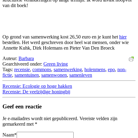
van dit boek!
Op grond van samenwerking kost 26,50 euro en je kunt het
hier
bestellen. Het werd geschreven door heel wat mensen, onder wie
Annette Kuhk, Dirk Holemans en Pieter Van Den Broeck
Auteur:
Barbara
Gearchiveerd onder:
Green living
Tags:
recensie
,
commons
,
samenwerking
,
holenmens
,
epo
,
non-
fictie
,
samentuinen
,
samenwonen
,
samenleven
Recensie: Ecologie op hoge hakken
Recensie: De veelzijdige honingbij
Geef een reactie
Je e-mailadres wordt niet gepubliceerd.
Vereiste velden zijn
gemarkeerd met
*
Naam
*