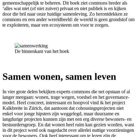
gemeenschappelijk te beheren. Dit boek ziet commons breder als
‘alles wat niet (of niet zuiver) privaat en niet publiek is en kijken
door die bril naar onze huidige samenleving. Zo herontdekken ze
commons en een ander wereldbeeld: de wereld is geen grondstof om
te exploiteren, maar een ecosysteem om voor te zorgen.
De binnenkant van het boek
Samen wonen, samen leven
In vier grote delen bekijken experts commons die net opstaan of al
langer meegaan: wonen, trage wegen, voedsel en het governance-
model. Heel concreet, interessant en hoopvol vind ik het project
Kalkbreite in Zürich, dat aantoont dat cohousingsprojecten niet
enkel voor jonge hipsters zijn weggelegd, maar duurzame en
langdurige projecten kunnen zijn met een erg diverse bewoners- en
bestuurdersgroep. En dat wonen heel ruim kan gezien worden, want
in dit project werd ook nagedacht over allerlei nuttige voorzieningen
voor de bewoners. Ook heel interessant om te lezen zijn de