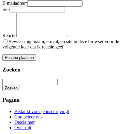
E-mailadres
*
Site
Reactie
Bewaar mijn naam, e-mail, en site in deze browser voor de
volgende keer dat ik reactie geef.
Zoeken
Zoeken
Het
zoeken
Pagina
is
aan
Bedankt voor je inschrijving!
de
Contacteer ons
gang
Disclaimer
Over mij