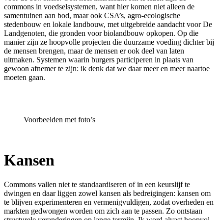
commons in voedselsystemen, want hier komen niet alleen de
samentuinen aan bod, maar ook CSA’s, agro-ecologische
stedenbouw en lokale landbouw, met uitgebreide aandacht voor De
Landgenoten, die gronden voor biolandbouw opkopen. Op die
manier zijn ze hoopvolle projecten die duurzame voeding dichter bij
de mensen brengen, maar de mensen er ook deel van laten
uitmaken. Systemen waarin burgers participeren in plaats van
gewoon afnemer te zijn: ik denk dat we daar meer en meer naartoe
moeten gaan.
Voorbeelden met foto’s
Kansen
Commons vallen niet te standaardiseren of in een keurslijf te
dwingen en daar liggen zowel kansen als bedreigingen: kansen om
te blijven experimenteren en vermenigvuldigen, zodat overheden en
markten gedwongen worden om zich aan te passen. Zo ontstaan
structurele veranderingen op lange termijn. Ik word alvast hoopvol