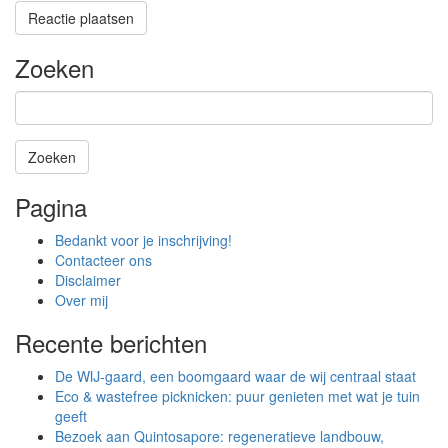
Zoeken
Zoeken
Het
Pagina
zoeken
is
Bedankt voor je inschrijving!
aan
Contacteer ons
de
Disclaimer
gang
Over mij
Recente berichten
De WIJ-gaard, een boomgaard waar de wij centraal staat
Eco & wastefree picknicken: puur genieten met wat je tuin
geeft
Bezoek aan Quintosapore: regeneratieve landbouw,