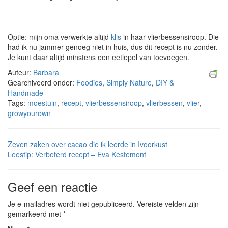
Optie: mijn oma verwerkte altijd
klis
in haar vlierbessensiroop. Die
had ik nu jammer genoeg niet in huis, dus dit recept is nu zonder.
Je kunt daar altijd minstens een eetlepel van toevoegen.
Auteur:
Barbara
Gearchiveerd onder:
Foodies
,
Simply Nature
,
DIY &
Handmade
Tags:
moestuin
,
recept
,
vlierbessensiroop
,
vlierbessen
,
vlier
,
growyourown
Zeven zaken over cacao die ik leerde in Ivoorkust
Leestip: Verbeterd recept – Eva Kestemont
Geef een reactie
Je e-mailadres wordt niet gepubliceerd.
Vereiste velden zijn
gemarkeerd met
*