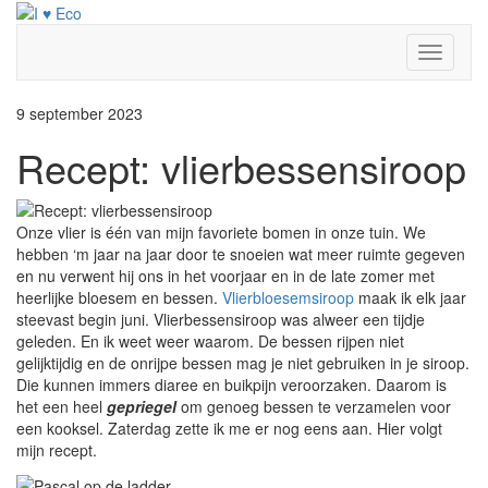
Doorgaan
naar
inhoud
Toggle
navigati
9 september 2023
Recept: vlierbessensiroop
Onze vlier is één van mijn favoriete bomen in onze tuin. We
hebben ‘m jaar na jaar door te snoeien wat meer ruimte gegeven
en nu verwent hij ons in het voorjaar en in de late zomer met
heerlijke bloesem en bessen.
Vlierbloesemsiroop
maak ik elk jaar
steevast begin juni. Vlierbessensiroop was alweer een tijdje
geleden. En ik weet weer waarom. De bessen rijpen niet
gelijktijdig en de onrijpe bessen mag je niet gebruiken in je siroop.
Die kunnen immers diaree en buikpijn veroorzaken. Daarom is
het een heel
gepriegel
om genoeg bessen te verzamelen voor
een kooksel. Zaterdag zette ik me er nog eens aan. Hier volgt
mijn recept.