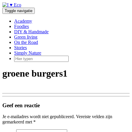
Doorgaan
naar
Toggle navigatie
inhoud
Academy
Foodies
DIY & Handmade
Green living
On the Road
Stories
Simply Nature
groene burgers1
Geef een reactie
Je e-mailadres wordt niet gepubliceerd.
Vereiste velden zijn
gemarkeerd met
*