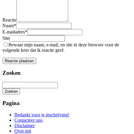
Reactie
Naam
*
E-mailadres
*
Site
Bewaar mijn naam, e-mail, en site in deze browser voor de
volgende keer dat ik reactie geef.
Zoeken
Zoeken
Het
zoeken
Pagina
is
aan
Bedankt voor je inschrijving!
de
Contacteer ons
gang
Disclaimer
Over mij