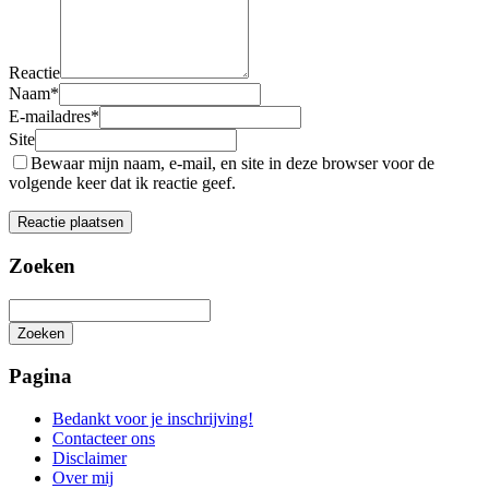
Reactie
Naam
*
E-mailadres
*
Site
Bewaar mijn naam, e-mail, en site in deze browser voor de
volgende keer dat ik reactie geef.
Zoeken
Zoeken
Het
zoeken
Pagina
is
aan
Bedankt voor je inschrijving!
de
Contacteer ons
gang
Disclaimer
Over mij