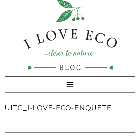
Doorgaan
naar
inhoud
Toggle navigatie
UITG_I-LOVE-ECO-ENQUETE