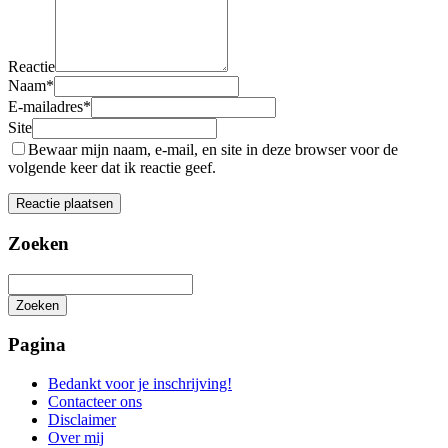
Reactie
Naam
*
E-mailadres
*
Site
Bewaar mijn naam, e-mail, en site in deze browser voor de
volgende keer dat ik reactie geef.
Zoeken
Zoeken
Het
zoeken
Pagina
is
aan
Bedankt voor je inschrijving!
de
Contacteer ons
gang
Disclaimer
Over mij