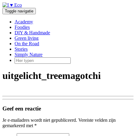
Doorgaan
naar
Toggle navigatie
inhoud
Academy
Foodies
DIY & Handmade
Green living
On the Road
Stories
Simply Nature
uitgelicht_treemagotchi
Geef een reactie
Je e-mailadres wordt niet gepubliceerd.
Vereiste velden zijn
gemarkeerd met
*