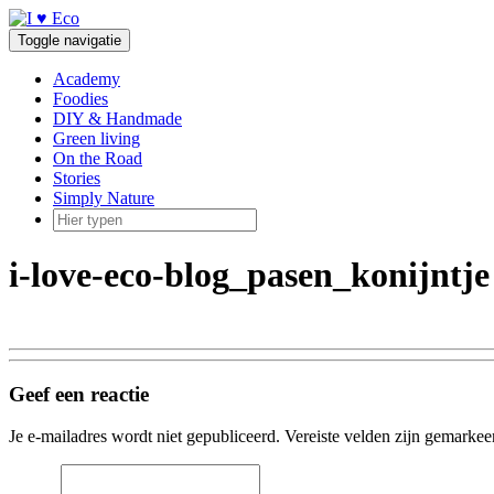
Doorgaan
naar
Toggle navigatie
inhoud
Academy
Foodies
DIY & Handmade
Green living
On the Road
Stories
Simply Nature
i-love-eco-blog_pasen_konijntje
Geef een reactie
Je e-mailadres wordt niet gepubliceerd.
Vereiste velden zijn gemarke