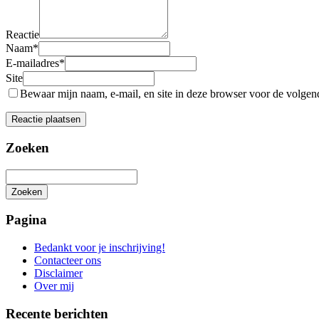
Reactie
Naam
*
E-mailadres
*
Site
Bewaar mijn naam, e-mail, en site in deze browser voor de volgende
Zoeken
Zoeken
Het
zoeken
Pagina
is
aan
Bedankt voor je inschrijving!
de
Contacteer ons
gang
Disclaimer
Over mij
Recente berichten