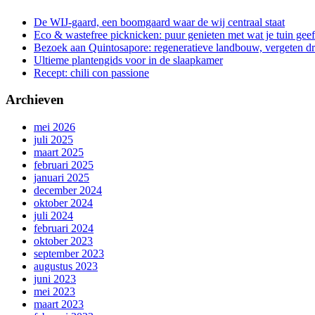
De WIJ-gaard, een boomgaard waar de wij centraal staat
Eco & wastefree picknicken: puur genieten met wat je tuin geef
Bezoek aan Quintosapore: regeneratieve landbouw, vergeten 
Ultieme plantengids voor in de slaapkamer
Recept: chili con passione
Archieven
mei 2026
juli 2025
maart 2025
februari 2025
januari 2025
december 2024
oktober 2024
juli 2024
februari 2024
oktober 2023
september 2023
augustus 2023
juni 2023
mei 2023
maart 2023