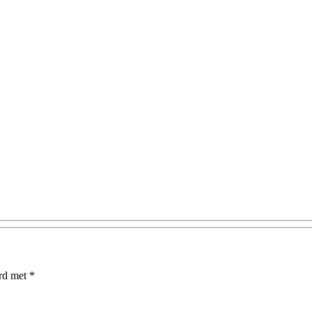
erd met
*