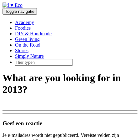
Doorgaan
naar
Toggle navigatie
inhoud
Academy
Foodies
DIY & Handmade
Green living
On the Road
Stories
Simply Nature
What are you looking for in
2013?
Geef een reactie
Je e-mailadres wordt niet gepubliceerd.
Vereiste velden zijn