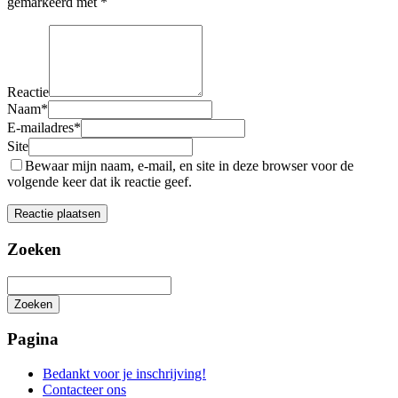
gemarkeerd met
*
Reactie
Naam
*
E-mailadres
*
Site
Bewaar mijn naam, e-mail, en site in deze browser voor de
volgende keer dat ik reactie geef.
Zoeken
Zoeken
Het
zoeken
Pagina
is
aan
Bedankt voor je inschrijving!
de
Contacteer ons