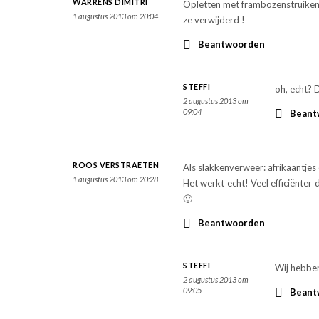
WARRENS DIMITRI
Opletten met frambozenstruiken en
1 augustus 2013 om 20:04
ze verwijderd !
Beantwoorden
STEFFI
oh, echt? D
2 augustus 2013 om
09:04
Beant
ROOS VERSTRAETEN
Als slakkenverweer: afrikaantjes 
1 augustus 2013 om 20:28
Het werkt echt! Veel efficiënter 
🙂
Beantwoorden
STEFFI
Wij hebben
2 augustus 2013 om
09:05
Beant