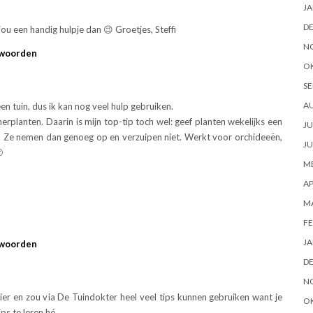
JA
D
ou een handig hulpje dan 😉 Groetjes, Steffi
N
woorden
O
SE
A
een tuin, dus ik kan nog veel hulp gebruiken.
erplanten. Daarin is mijn top-tip toch wel: geef planten wekelijks een
JU
. Ze nemen dan genoeg op en verzuipen niet. Werkt voor orchideeën,
JU

ME
AP
M
FE
JA
woorden
D
N
ier en zou via De Tuindokter heel veel tips kunnen gebruiken want je
O
ps te leren hé