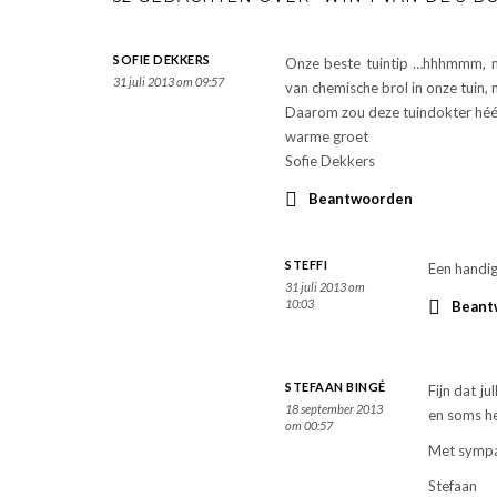
SOFIE DEKKERS
Onze beste tuintip …hhhmmm, mo
31 juli 2013 om 09:57
van chemische brol in onze tuin,
Daarom zou deze tuindokter héél
warme groet
Sofie Dekkers
Beantwoorden
STEFFI
Een handig 
31 juli 2013 om
10:03
Beant
STEFAAN BINGÉ
Fijn dat j
18 september 2013
en soms he
om 00:57
Met sympa
Stefaan