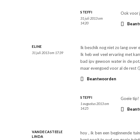
STEFFI
Ook voor j
31 juli 2013 om
14:20
Beant
ELINE
Ik beschik nog niet zo lang over 
31 juli 2013 om 17:39
Ik heb wel veel ervaring met kam
bad ipv gewoon water in de pot
maar evengoed voor al de rest 
Beantwoorden
STEFFI
Goeie tip!
1 augustus 2013 om
14:25
Beant
VANDECASTEELE
hoy , ik ben een beginnende tuin
LINDA
bent nooit te oud om goeie tuinti