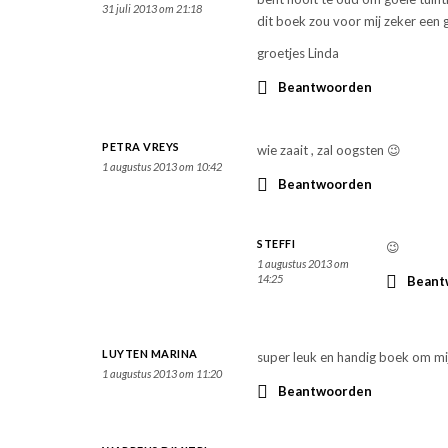
31 juli 2013 om 21:18
dit boek zou voor mij zeker een g
groetjes Linda
Beantwoorden
PETRA VREYS
wie zaait , zal oogsten 😉
1 augustus 2013 om 10:42
Beantwoorden
STEFFI
😉
1 augustus 2013 om
14:25
Beant
LUYTEN MARINA
super leuk en handig boek om mij
1 augustus 2013 om 11:20
Beantwoorden