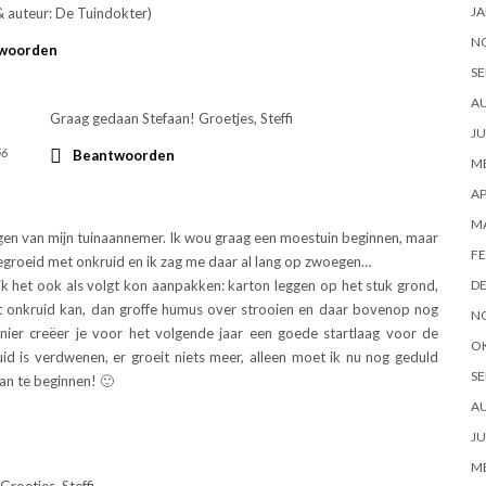
JA
& auteur: De Tuindokter)
N
woorden
SE
A
Graag gedaan Stefaan! Groetjes, Steffi
JU
r
56
Beantwoorden
ME
AP
M
en van mijn tuinaannemer. Ik wou graag een moestuin beginnen, maar
FE
egroeid met onkruid en ik zag me daar al lang op zwoegen…
ik het ook als volgt kon aanpakken: karton leggen op het stuk grond,
D
et onkruid kan, dan groffe humus over strooien en daar bovenop nog
N
nier creëer je voor het volgende jaar een goede startlaag voor de
O
ruid is verdwenen, er groeit niets meer, alleen moet ik nu nog geduld
SE
an te beginnen! 🙂
A
JU
ME
Groetjes, Steffi