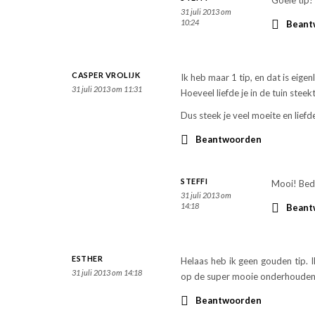
31 juli 2013 om
10:24
Beant
CASPER VROLIJK
Ik heb maar 1 tip, en dat is eigen
31 juli 2013 om 11:31
Hoeveel liefde je in de tuin steek
Dus steek je veel moeite en liefde
Beantwoorden
STEFFI
Mooi! Beda
31 juli 2013 om
14:18
Beant
ESTHER
Helaas heb ik geen gouden tip. I
31 juli 2013 om 14:18
op de super mooie onderhouden tu
Beantwoorden