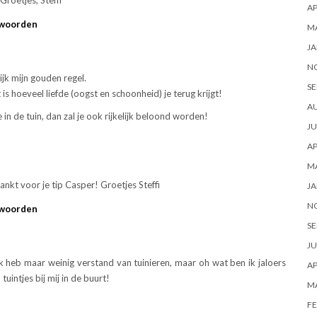
AP
woorden
M
JA
N
lijk mijn gouden regel.
SE
t is hoeveel liefde (oogst en schoonheid) je terug krijgt!
A
 in de tuin, dan zal je ook rijkelijk beloond worden!
JU
AP
M
nkt voor je tip Casper! Groetjes Steffi
JA
N
woorden
SE
JU
k heb maar weinig verstand van tuinieren, maar oh wat ben ik jaloers
AP
intjes bij mij in de buurt!
M
FE