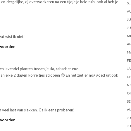
 dergelijke, zij overwoekeren na een tijdje je hele tuin, ook al heb je
SE
A
JU
JU
ME
at wist ik niet!
AP
woorden
M
FE
en lavendel planten tussen je sla, rabarber enz.
JA
dan elke 2 dagen korreltjes strooien 🙂 En het ziet er nog goed uit ook
D
N
O
SE
A
 veel last van slakken. Ga ik eens proberen!
JU
woorden
JU