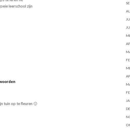
SE
oeie leerschool zijn
A
JU
JU
ME
AP
M
FE
ME
AP
woorden
M
FE
JA
n tuin op te fleuren 🙂
D
N
O