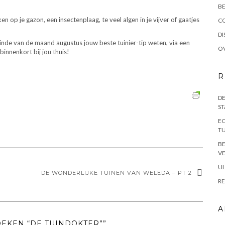
BE
 op je gazon, een insectenplaag, te veel algen in je vijver of gaatjes
C
DI
 einde van de maand augustus jouw beste tuinier-tip weten, via een
OV
innenkort bij jou thuis!
R
DE
ST
EC
TU
B
VE
UL
DE WONDERLIJKE TUINEN VAN WELEDA – PT 2
RE
A
OEKEN “DE TUINDOKTER””