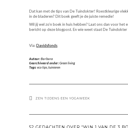
Dat kan met de tips van De Tuindokter! Roestkleurige vlekken
in de bladeren? Dit boek geeft je de juiste remedie!
Wil jij wel zo’n boek in huis hebben? Laat ons dan voor het
bericht op deze blogpost. En wie weet staat De Tuindokter b
Via:
Davidsfonds
Auteur:
Barbara
Gearchiveerd onder:
Green living
Tags:
eco tips
,
tuinieren
ZEN TIJDENS EEN YOGAWEEK
52 GEDACHTEN OVER “WIN 1 VAN DE 3 B