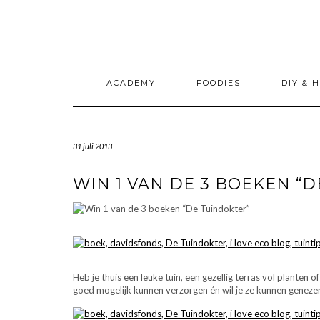
Doorgaan
naar
inhoud
ACADEMY
FOODIES
DIY & 
31 juli 2013
WIN 1 VAN DE 3 BOEKEN “
Heb je thuis een leuke tuin, een gezellig terras vol planten
goed mogelijk kunnen verzorgen én wil je ze kunnen genezen 