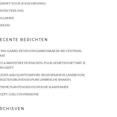
DANKT VOOR JE INSCHRIJVING!
ONTACTEER ONS
SCLAIMER
ER MIJ
ECENTE BERICHTEN
 WIJ-GAARD, EEN BOOMGAARD WAAR DE WIJ CENTRAAL
AAT
O & WASTEFREE PICKNICKEN: PUUR GENIETEN MET WAT JE
IN GEEFT
EZOEK AAN QUINTOSAPORE: REGENERATIEVE LANDBOUW,
RGETEN DRUIVEN EN PURE UMBRISCHE SMAKEN
TIEME PLANTENGIDS VOOR IN DE SLAAPKAMER
CEPT: CHILI CON PASSIONE
RCHIEVEN