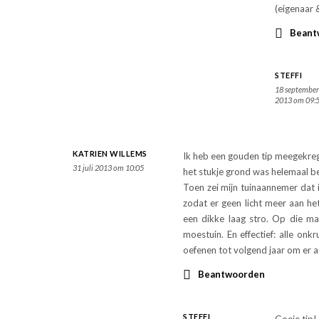
(eigenaar 
Beant
STEFFI
18 septembe
2013 om 09:
KATRIEN WILLEMS
Ik heb een gouden tip meegekreg
31 juli 2013 om 10:05
het stukje grond was helemaal b
Toen zei mijn tuinaannemer dat 
zodat er geen licht meer aan h
een dikke laag stro. Op die ma
moestuin. En effectief: alle onk
oefenen tot volgend jaar om er a
Beantwoorden
STEFFI
Goeie tip! 