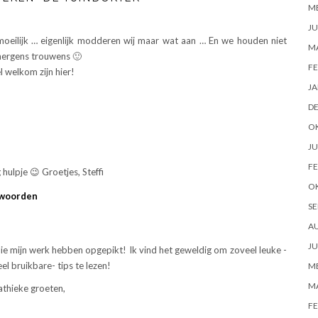
ME
JU
eilijk … eigenlijk modderen wij maar wat aan … En we houden niet
M
 nergens trouwens 🙂
FE
 welkom zijn hier!
JA
D
O
JU
FE
hulpje 😉 Groetjes, Steffi
O
woorden
SE
A
JU
ullie mijn werk hebben opgepikt! Ik vind het geweldig om zoveel leuke -
el bruikbare- tips te lezen!
ME
M
thieke groeten,
FE