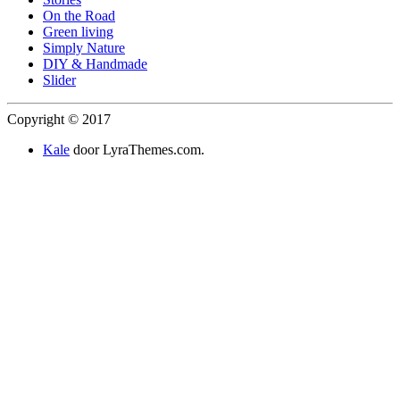
On the Road
Green living
Simply Nature
DIY & Handmade
Slider
Copyright © 2017
Kale
door LyraThemes.com.