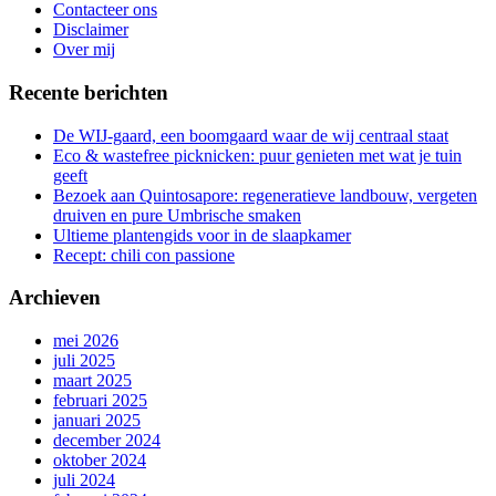
de
Contacteer ons
gang
Disclaimer
Over mij
Recente berichten
De WIJ-gaard, een boomgaard waar de wij centraal staat
Eco & wastefree picknicken: puur genieten met wat je tuin
geeft
Bezoek aan Quintosapore: regeneratieve landbouw, vergeten
druiven en pure Umbrische smaken
Ultieme plantengids voor in de slaapkamer
Recept: chili con passione
Archieven
mei 2026
juli 2025
maart 2025
februari 2025
januari 2025
december 2024
oktober 2024
juli 2024