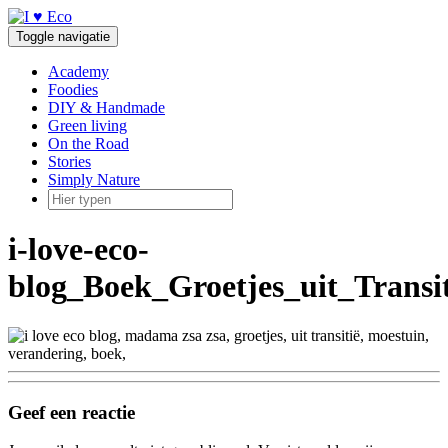
Doorgaan
naar
Toggle navigatie
inhoud
Academy
Foodies
DIY & Handmade
Green living
On the Road
Stories
Simply Nature
i-love-eco-
blog_Boek_Groetjes_uit_Transi
Geef een reactie