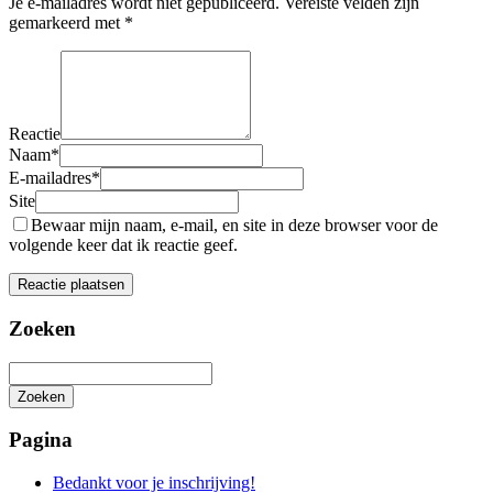
Je e-mailadres wordt niet gepubliceerd.
Vereiste velden zijn
gemarkeerd met
*
Reactie
Naam
*
E-mailadres
*
Site
Bewaar mijn naam, e-mail, en site in deze browser voor de
volgende keer dat ik reactie geef.
Zoeken
Zoeken
Het
zoeken
Pagina
is
aan
Bedankt voor je inschrijving!