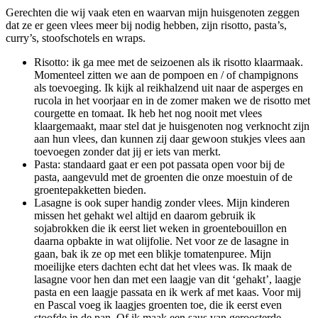
Gerechten die wij vaak eten en waarvan mijn huisgenoten zeggen
dat ze er geen vlees meer bij nodig hebben, zijn risotto, pasta’s,
curry’s, stoofschotels en wraps.
Risotto: ik ga mee met de seizoenen als ik risotto klaarmaak.
Momenteel zitten we aan de pompoen en / of champignons
als toevoeging. Ik kijk al reikhalzend uit naar de asperges en
rucola in het voorjaar en in de zomer maken we de risotto met
courgette en tomaat. Ik heb het nog nooit met vlees
klaargemaakt, maar stel dat je huisgenoten nog verknocht zijn
aan hun vlees, dan kunnen zij daar gewoon stukjes vlees aan
toevoegen zonder dat jij er iets van merkt.
Pasta: standaard gaat er een pot passata open voor bij de
pasta, aangevuld met de groenten die onze moestuin of de
groentepakketten bieden.
Lasagne is ook super handig zonder vlees. Mijn kinderen
missen het gehakt wel altijd en daarom gebruik ik
sojabrokken die ik eerst liet weken in groentebouillon en
daarna opbakte in wat olijfolie. Net voor ze de lasagne in
gaan, bak ik ze op met een blikje tomatenpuree. Mijn
moeilijke eters dachten echt dat het vlees was. Ik maak de
lasagne voor hen dan met een laagje van dit ‘gehakt’, laagje
pasta en een laagje passata en ik werk af met kaas. Voor mij
en Pascal voeg ik laagjes groenten toe, die ik eerst even
stoofde in de pan. Of ik maak een saus van geroosterde