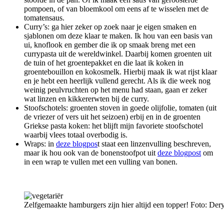
pompoen, of van bloemkool om eens af te wisselen met de
tomatensaus.
Curry’s: ga hier zeker op zoek naar je eigen smaken en
sjablonen om deze klaar te maken. Ik hou van een basis van
ui, knoflook en gember die ik op smaak breng met een
currypasta uit de wereldwinkel. Daarbij komen groenten uit
de tuin of het groentepakket en die laat ik koken in
groentebouillon en kokosmelk. Hierbij maak ik wat rijst klaar
en je hebt een heerlijk vullend gerecht. Als ik die week nog
weinig peulvruchten op het menu had staan, gaan er zeker
wat linzen en kikkererwten bij de curry.
Stoofschotels: groenten stoven in goede olijfolie, tomaten (uit
de vriezer of vers uit het seizoen) erbij en in de groenten
Griekse pasta koken: het blijft mijn favoriete stoofschotel
waarbij vlees totaal overbodig is.
Wraps: in
deze blogpos
t staat een linzenvulling beschreven,
maar ik hou ook van de bonenstoofpot uit
deze blogpost
om
in een wrap te vullen met een vulling van bonen.
Zelfgemaakte hamburgers zijn hier altijd een topper! Foto: D