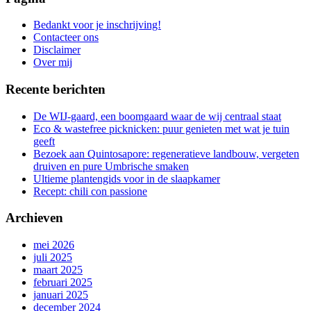
is
aan
Bedankt voor je inschrijving!
de
Contacteer ons
gang
Disclaimer
Over mij
Recente berichten
De WIJ-gaard, een boomgaard waar de wij centraal staat
Eco & wastefree picknicken: puur genieten met wat je tuin
geeft
Bezoek aan Quintosapore: regeneratieve landbouw, vergeten
druiven en pure Umbrische smaken
Ultieme plantengids voor in de slaapkamer
Recept: chili con passione
Archieven
mei 2026
juli 2025
maart 2025
februari 2025
januari 2025
december 2024