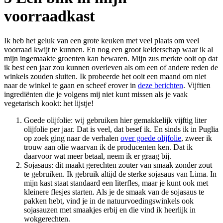
voorraadkast
Ik heb het geluk van een grote keuken met veel plaats om veel
voorraad kwijt te kunnen. En nog een groot kelderschap waar ik al
mijn ingemaakte groenten kan bewaren. Mijn zus merkte ooit op dat
ik best een jaar zou kunnen overleven als om een of andere reden de
winkels zouden sluiten. Ik probeerde het ooit een maand om niet
naar de winkel te gaan en scheef erover in
deze berichten
. Vijftien
ingrediënten die je volgens mij niet kunt missen als je vaak
vegetarisch kookt: het lijstje!
Goede olijfolie: wij gebruiken hier gemakkelijk vijftig liter
olijfolie per jaar. Dat is veel, dat besef ik. En sinds ik in Puglia
op zoek ging naar de verhalen
over goede olijfolie
, zweer ik
trouw aan olie waarvan ik de producenten ken. Dat ik
daarvoor wat meer betaal, neem ik er graag bij.
Sojasaus: dit maakt gerechten zouter van smaak zonder zout
te gebruiken. Ik gebruik altijd de sterke sojasaus van Lima. In
mijn kast staat standaard een literfles, maar je kunt ook met
kleinere flesjes starten. Als je de smaak van de sojasaus te
pakken hebt, vind je in de natuurvoedingswinkels ook
sojasauzen met smaakjes erbij en die vind ik heerlijk in
wokgerechten.