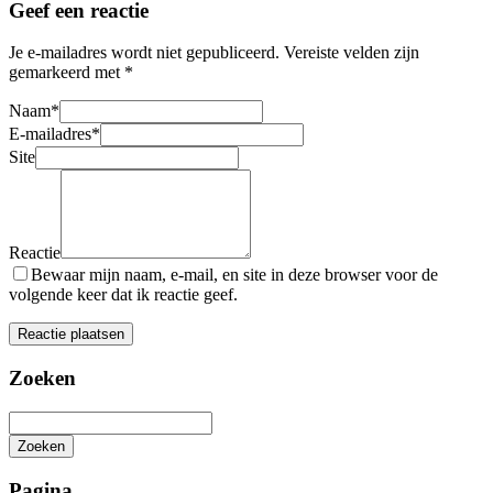
Geef een reactie
Je e-mailadres wordt niet gepubliceerd.
Vereiste velden zijn
gemarkeerd met
*
Naam
*
E-mailadres
*
Site
Reactie
Bewaar mijn naam, e-mail, en site in deze browser voor de
volgende keer dat ik reactie geef.
Zoeken
Zoeken
Het
zoeken
Pagina