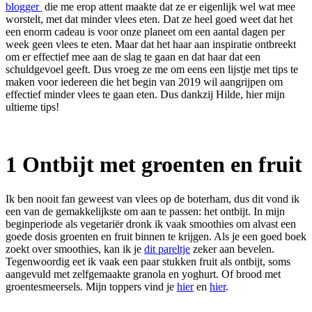
blogger
die me erop attent maakte dat ze er eigenlijk wel wat mee
worstelt, met dat minder vlees eten. Dat ze heel goed weet dat het
een enorm cadeau is voor onze planeet om een aantal dagen per
week geen vlees te eten. Maar dat het haar aan inspiratie ontbreekt
om er effectief mee aan de slag te gaan en dat haar dat een
schuldgevoel geeft. Dus vroeg ze me om eens een lijstje met tips te
maken voor iedereen die het begin van 2019 wil aangrijpen om
effectief minder vlees te gaan eten. Dus dankzij Hilde, hier mijn
ultieme tips!
1 Ontbijt met groenten en fruit
Ik ben nooit fan geweest van vlees op de boterham, dus dit vond ik
een van de gemakkelijkste om aan te passen: het ontbijt. In mijn
beginperiode als vegetariër dronk ik vaak smoothies om alvast een
goede dosis groenten en fruit binnen te krijgen. Als je een goed boek
zoekt over smoothies, kan ik je
dit pareltje
zeker aan bevelen.
Tegenwoordig eet ik vaak een paar stukken fruit als ontbijt, soms
aangevuld met zelfgemaakte granola en yoghurt. Of brood met
groentesmeersels. Mijn toppers vind je
hier
en
hier
.