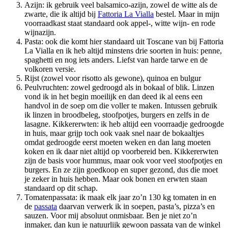
Azijn: ik gebruik veel balsamico-azijn, zowel de witte als de
zwarte, die ik altijd bij
Fattoria La Vialla
bestel. Maar in mijn
voorraadkast staat standaard ook appel-, witte wijn- en rode
wijnazijn.
Pasta: ook die komt hier standaard uit Toscane van bij Fattoria
La Vialla en ik heb altijd minstens drie soorten in huis: penne,
spaghetti en nog iets anders. Liefst van harde tarwe en de
volkoren versie.
Rijst (zowel voor risotto als gewone), quinoa en bulgur
Peulvruchten: zowel gedroogd als in bokaal of blik. Linzen
vond ik in het begin moeilijk en dan deed ik al eens een
handvol in de soep om die voller te maken. Intussen gebruik
ik linzen in broodbeleg, stoofpotjes, burgers en zelfs in de
lasagne. Kikkererwten: ik heb altijd een voorraadje gedroogde
in huis, maar grijp toch ook vaak snel naar de bokaaltjes
omdat gedroogde eerst moeten weken en dan lang moeten
koken en ik daar niet altijd op voorbereid ben. Kikkererwten
zijn de basis voor hummus, maar ook voor veel stoofpotjes en
burgers. En ze zijn goedkoop en super gezond, dus die moet
je zeker in huis hebben. Maar ook bonen en erwten staan
standaard op dit schap.
Tomatenpassata: ik maak elk jaar zo’n 130 kg tomaten in en
de
passata
daarvan verwerk ik in soepen, pasta’s, pizza’s en
sauzen. Voor mij absoluut onmisbaar. Ben je niet zo’n
inmaker, dan kun je natuurlijk gewoon passata van de winkel