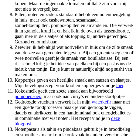
kopen. Maar de ingemaakte tomaten uit Italië zijn voor mij
met niets te vergelijken.
Pitten, noten en zaden: standaard heb ik een notenmengeling
in huis, maar ook cashewnoten, sesamzaad,
zonnebloempitten, pompoenpitten en amandelen. Die verwerk
ik in granola, kruid ik en bak ik in de oven als tussendoortje,
gaan mee in de slaatjes of als topping bij andere gerechtjes.
Gezond en onmisbaar.
Zeewier: ik heb altijd wat norivellen in huis om de zilte smaak
van de zee aan gerechten te geven. Bij een groentesoep een of
twee norivellen geeft je de smaak van bouillabaisse. Bij een
rijstschotel krijg je het idee van paella en bij een pastasaus de
indruk van tonijn. En je kunt er natuurlijk altijd nog sushi van
maken ook.
Kappertjes geven een heerlijke smaak aan sauzen en slaatjes.
Mijn lievelingsrecept voor kool en kappertjes vind je
hier
.
Kokosmelk geeft een zoete smaak aan bijvoorbeeld
pompoensoep
, maar ook aan curry’s en andere stoofpotjes.
Gedroogde vruchten verwerk ik in mijn
waterkefir
maar met
een goede foodprocessor maak je van gedroogde vijgen,
dadels en abrikozen in een handomdraai ook energieballetjes
in combinatie met wat noten. Het recept vind je in
deze
blogpost
.
Notenpasta’s als tahin en pindakaas gebruik je in broodbeleg
en smoothies, maar kom je ook vaak in andere vegetarische