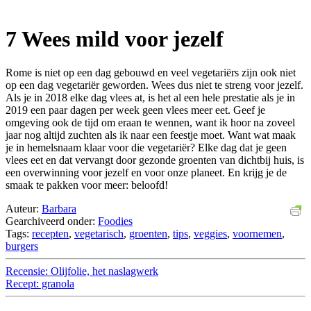
7 Wees mild voor jezelf
Rome is niet op een dag gebouwd en veel vegetariërs zijn ook niet
op een dag vegetariër geworden. Wees dus niet te streng voor jezelf.
Als je in 2018 elke dag vlees at, is het al een hele prestatie als je in
2019 een paar dagen per week geen vlees meer eet. Geef je
omgeving ook de tijd om eraan te wennen, want ik hoor na zoveel
jaar nog altijd zuchten als ik naar een feestje moet. Want wat maak
je in hemelsnaam klaar voor die vegetariër? Elke dag dat je geen
vlees eet en dat vervangt door gezonde groenten van dichtbij huis, is
een overwinning voor jezelf en voor onze planeet. En krijg je de
smaak te pakken voor meer: beloofd!
Auteur:
Barbara
Gearchiveerd onder:
Foodies
Tags:
recepten
,
vegetarisch
,
groenten
,
tips
,
veggies
,
voornemen
,
burgers
Recensie: Olijfolie, het naslagwerk
Recept: granola