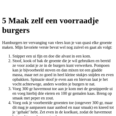
5 Maak zelf een voorraadje
burgers
Hamburgers ter vervanging van vlees kun je van quasi elke groente
maken. Mijn favoriete versie bevat wel nog zuivel en gaat als volgt:
Snipper een ui fijn en doe die alvast in een kom.
Stoof, kook of bak de groente die je wil gebruiken en bereid
ze voor zodat je ze in de burgers kunt verwerken. Pompoen
kan je bijvoorbeeld stoven en dan mixen tot een gladde
massa, maar net zo goed in heel kleine stukjes snijden en even
opbakken. Spinazie stoof je even aan en hiervan laat je het
vocht achterwege, anders worden je burgers te nat.
Voeg 300 gr havermout toe aan je kom met de gesnipperde ui
en voeg hierbij drie eieren en 100 gr gemalen kaas. Breng op
smaak met peper en zout.
Voeg ook je voorbereide groenten toe (ongeveer 300 gr, maar
dit mag je aanpassen naar aanbod en naar smaak) en kneed tot
je ‘gehakt’ hebt. Zet even in de koelkast, zodat de havermout