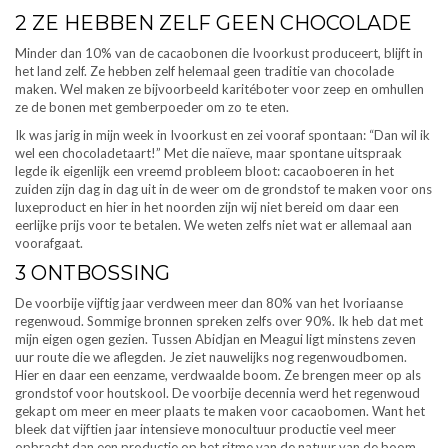
2 ZE HEBBEN ZELF GEEN CHOCOLADE
Minder dan 10% van de cacaobonen die Ivoorkust produceert, blijft in
het land zelf. Ze hebben zelf helemaal geen traditie van chocolade
maken. Wel maken ze bijvoorbeeld karitéboter voor zeep en omhullen
ze de bonen met gemberpoeder om zo te eten.
Ik was jarig in mijn week in Ivoorkust en zei vooraf spontaan: “Dan wil ik
wel een chocoladetaart!” Met die naïeve, maar spontane uitspraak
legde ik eigenlijk een vreemd probleem bloot: cacaoboeren in het
zuiden zijn dag in dag uit in de weer om de grondstof te maken voor ons
luxeproduct en hier in het noorden zijn wij niet bereid om daar een
eerlijke prijs voor te betalen. We weten zelfs niet wat er allemaal aan
voorafgaat.
3 ONTBOSSING
De voorbije vijftig jaar verdween meer dan 80% van het Ivoriaanse
regenwoud. Sommige bronnen spreken zelfs over 90%. Ik heb dat met
mijn eigen ogen gezien. Tussen Abidjan en Meagui ligt minstens zeven
uur route die we aflegden. Je ziet nauwelijks nog regenwoudbomen.
Hier en daar een eenzame, verdwaalde boom. Ze brengen meer op als
grondstof voor houtskool. De voorbije decennia werd het regenwoud
gekapt om meer en meer plaats te maken voor cacaobomen. Want het
bleek dat vijftien jaar intensieve monocultuur productie veel meer
opbracht dan een productie op het ritme van de natuur van de boom.