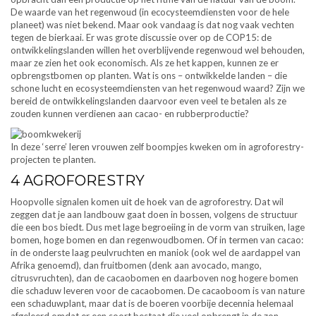
De waarde van het regenwoud (in ecocysteemdiensten voor de hele
planeet) was niet bekend. Maar ook vandaag is dat nog vaak vechten
tegen de bierkaai. Er was grote discussie over op de COP15: de
ontwikkelingslanden willen het overblijvende regenwoud wel behouden,
maar ze zien het ook economisch. Als ze het kappen, kunnen ze er
opbrengstbomen op planten. Wat is ons – ontwikkelde landen – die
schone lucht en ecosysteemdiensten van het regenwoud waard? Zijn we
bereid de ontwikkelingslanden daarvoor even veel te betalen als ze
zouden kunnen verdienen aan cacao- en rubberproductie?
In deze ‘serre’ leren vrouwen zelf boompjes kweken om in agroforestry-
projecten te planten.
4 AGROFORESTRY
Hoopvolle signalen komen uit de hoek van de agroforestry. Dat wil
zeggen dat je aan landbouw gaat doen in bossen, volgens de structuur
die een bos biedt. Dus met lage begroeiing in de vorm van struiken, lage
bomen, hoge bomen en dan regenwoudbomen. Of in termen van cacao:
in de onderste laag peulvruchten en maniok (ook wel de aardappel van
Afrika genoemd), dan fruitbomen (denk aan avocado, mango,
citrusvruchten), dan de cacaobomen en daarboven nog hogere bomen
die schaduw leveren voor de cacaobomen. De cacaoboom is van nature
een schaduwplant, maar dat is de boeren voorbije decennia helemaal