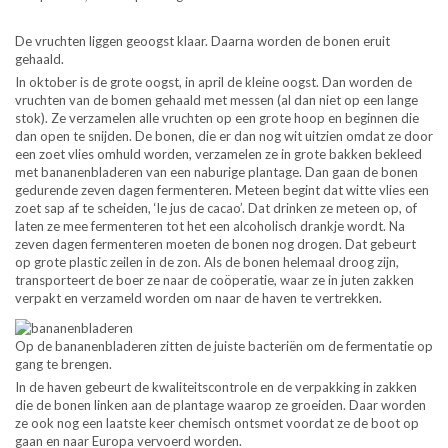
De vruchten liggen geoogst klaar. Daarna worden de bonen eruit
gehaald.
In oktober is de grote oogst, in april de kleine oogst. Dan worden de
vruchten van de bomen gehaald met messen (al dan niet op een lange
stok). Ze verzamelen alle vruchten op een grote hoop en beginnen die
dan open te snijden. De bonen, die er dan nog wit uitzien omdat ze door
een zoet vlies omhuld worden, verzamelen ze in grote bakken bekleed
met bananenbladeren van een naburige plantage. Dan gaan de bonen
gedurende zeven dagen fermenteren. Meteen begint dat witte vlies een
zoet sap af te scheiden, ‘le jus de cacao’. Dat drinken ze meteen op, of
laten ze mee fermenteren tot het een alcoholisch drankje wordt. Na
zeven dagen fermenteren moeten de bonen nog drogen. Dat gebeurt
op grote plastic zeilen in de zon. Als de bonen helemaal droog zijn,
transporteert de boer ze naar de coöperatie, waar ze in juten zakken
verpakt en verzameld worden om naar de haven te vertrekken.
Op de bananenbladeren zitten de juiste bacteriën om de fermentatie op
gang te brengen.
In de haven gebeurt de kwaliteitscontrole en de verpakking in zakken
die de bonen linken aan de plantage waarop ze groeiden. Daar worden
ze ook nog een laatste keer chemisch ontsmet voordat ze de boot op
gaan en naar Europa vervoerd worden.