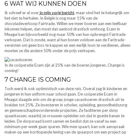
6 WAT WIJ KUNNEN DOEN
Ik schreef er al over
in mijn vorig bericht
, maar vind het te belangrijk om
het niet te herhalen. In België is nog maar 15% van de
chocoladeverkoop Fairtrade. Willen we meer boeren aan een leefbaar
inkomen helpen, dan moet dat aanbod drastisch omhoog. Ecam in
Meagui kan bijvoorbeeld nog maar 50% van hun opbrengst Fairtrade
verkopen. Dat is zonde, want al hun bonen voldoen aan de Faritrade-
vereisten om geen bos te kappen en een eerlijk loon te verdienen, alleen
moeten ze die andere 50% onder de prijs verkopen.
In de coöperatie Ecam zijn al 25% van de boeren jongeren. Change is
coming!
7 CHANGE IS COMING
Toch werd ik ook optimistisch van deze reis. Overal zag ik kinderen en
jongeren in hun uniform naar school gaan. De coöperatie Ecam in
Meagui slaagde erin om de groep jonge cacaoboeren drastisch uit te
breiden tot 25%. Ze investeren in scholen, opleiding, gezondheidszorg
en gemeenschapbevorderende projecten. Ze faciliteren per dorp
spaarkassen, waarbij ze vrouwen opleiden om dat in goede banen te
leiden. De dorpsraad komt samen en beslist dat ze vanaf nu een
minimum per week gaan sparen. Wie mee spaart, kan ook aanspraak
maken op een kortlopende lening van de spaarpot om een project op