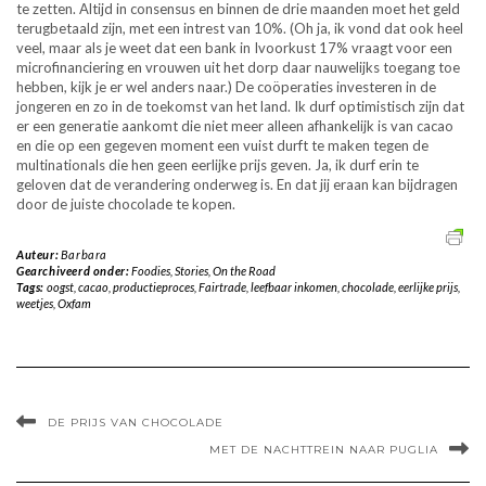
te zetten. Altijd in consensus en binnen de drie maanden moet het geld
terugbetaald zijn, met een intrest van 10%. (Oh ja, ik vond dat ook heel
veel, maar als je weet dat een bank in Ivoorkust 17% vraagt voor een
microfinanciering en vrouwen uit het dorp daar nauwelijks toegang toe
hebben, kijk je er wel anders naar.) De coöperaties investeren in de
jongeren en zo in de toekomst van het land. Ik durf optimistisch zijn dat
er een generatie aankomt die niet meer alleen afhankelijk is van cacao
en die op een gegeven moment een vuist durft te maken tegen de
multinationals die hen geen eerlijke prijs geven. Ja, ik durf erin te
geloven dat de verandering onderweg is. En dat jij eraan kan bijdragen
door de juiste chocolade te kopen.
Auteur:
Barbara
Gearchiveerd onder:
Foodies
,
Stories
,
On the Road
Tags:
oogst
,
cacao
,
productieproces
,
Fairtrade
,
leefbaar inkomen
,
chocolade
,
eerlijke prijs
,
weetjes
,
Oxfam
DE PRIJS VAN CHOCOLADE
MET DE NACHTTREIN NAAR PUGLIA