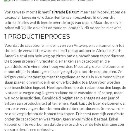
Vorige week mocht ik met
Fairtrade Belgium
mee naar Ivoorkust om de
cacaoplantages en -producenten te gaan bezoeken. In dit bericht
schreef ik alles wat ik leerde over de prijs van cacao. Maar deze zeven
zaken wil ik jullie ook niet onthouden, omdat ik dit voordien niet wist.
1 PRODUCTIEPROCES
Voordat de cacaobonen in de haven van Antwerpen aankomen om tot
chocolade verwerkt te worden, heeft de cacaoboer in Afrika en Zuid-
Amerika er al een hele weg op zitten om de cacaobonen te produceren.
De bonen groeien in vruchten die hangen aan cacaobomen die
gemiddeld zo’n vier meter hoog worden. Meestal groeien die bomen in
monocultuur in plantages die aangelegd zijn door de cacaoboeren. Ze
krijgen veel kunstmatige mest toegediend en zoals in elke monocultuur
slaan plagen onvermijdelijk en onverbiddelijk toe. Daarvoor worden
veel insecticiden ingezet. Heel opvallend: op de reclameborden langs de
Ivoriaanse wegen zag ik geen reclame voor wasmiddel of snoep, maar
wel voor insecticiden. Gemiddeld begint een plantage na een jaar of
vijftien aan productiviteit af te nemen. Vaak kapt de boer de bomen dan
om ze te vervangen door bomen die rubber produceren. Soms worden
ze ook verplicht om de bomen te kappen. Er heerst namelijk een ziekte
onder de cacaobomen waartegen geen enkel middel bestaat. Enkel
kappen om te voorkomen dat de ziekte zich over de hele plantage zou
verspreiden, is een oplossing.