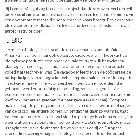
afgeleerd omdat er een soort bestaat die veel opbrengt in de zon.
Bij Ecam in Meagui zag ik een zalig project dat de vrouwen leert om zelf
die verschillende bomen te zaaien, verplanten en leert onderhouden. En
een doctoraatsstudente die het allemaal in kaart brengt. Een exporteur
die de coöperaties die aan hem levert, motiveert via subsidies om aan
agroforestry te doen.
5
BIO
De meeste biologische chocolade op onze markt, komt uit Zuid-
Amerika. Toch beginnen ook de eerste cacaoboeren in Ivoorkust de
biologische productie echt onder de knie te krijgen. Ik bezocht een
plantage van veertig jaar oud, die door de conventionele productie
volledig afgeschreven was. De cacaoboer leerde van de coöperatie de
basisprincipes van biologische teelt: compost maken en zelf biologische
insecticiden maken. Hiervoor werd een hoek op een boerderij die
gebouwd werd voor training en opleiding, speciaal ingericht. Ze
experimenteren met micro-organismen en een tweede fermentatie met
knoflook, pepers en gember (die daar gekweekt worden). Compost
maken ze op de plantage met de schillen van de cacaovrucht, blaadjes
van de cacao- en andere bomen. En omdat het daar zo warm is, gaat
dat composteerproces echt wel vlot. De plantage bracht na veertig jaar
weer wat op, nu ze biologisch beheerd wordt. Da’s hoopvol. De grote
uitdaging zit nog in de afzetmarkt: voorlopig is er bij de Europese
chocolatiers weinig vraag naar biologische chocolade uit Ivoorkust.