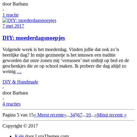
door
Barbara
-
1 reactie
7 mei 2017
DIY: moederdagsnoepjes
Volgende week is het moederdag. Vinden jullie dat ook zo’n
heerlijke dag? In mijn gezinnetje is het intussen een traditie
geworden dat onze zonen mij ‘verrassen’ met ontbijt op bed en de
geschenkjes die ze op school maken. Ik probeer die dag altijd zo
weinig
…
DIY & Handmade
-
door
Barbara
-
4 reacties
Pagina 5 van 15
« Meest recente
«
...
3
4
5
6
7
...
10
...
»
Minst recente »
Copyright © 2017
Kale
door LyraThemes.com.