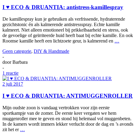
I ♥ ECO & DRUANTIA: antistress-kamillespray
De kamillespray kun je gebruiken als verfrissende, hydraterende
gezichtstonic én als kalmerende antistressspray. Echte kamille
kalmeert. Niet alleen emotioneel bij prikkelbaarheid en stress, ook
de gevoelige of geïrriteerde huid heeft baat bij echte kamille. En ook
Roomse kamille heeft een lichtzoete geur, is kalmerend en
…
Geen categorie
,
DIY & Handmade
-
door
Barbara
-
1 reactie
2 juli 2017
I ♥ ECO & DRUANTIA: ANTIMUGGENROLLER
Mijn oudste zoon is vandaag vertrokken voor zijn eerste
sportkampje van de zomer. De eerste keer vergaten we hem
muggenroller mee te geven en stond hij helemaal vol muggenbeten.
In de kamers wordt immers lekker verlucht door de dag en ’s avonds
zit het er
…