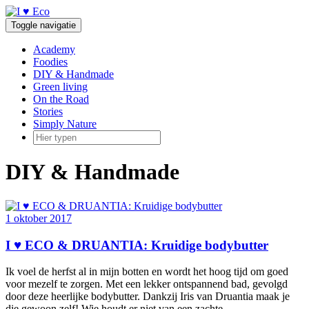
Doorgaan
naar
Toggle navigatie
inhoud
Academy
Foodies
DIY & Handmade
Green living
On the Road
Stories
Simply Nature
DIY & Handmade
1 oktober 2017
I ♥ ECO & DRUANTIA: Kruidige bodybutter
Ik voel de herfst al in mijn botten en wordt het hoog tijd om goed
voor mezelf te zorgen. Met een lekker ontspannend bad, gevolgd
door deze heerlijke bodybutter. Dankzij Iris van Druantia maak je
die gewoon zelf! Wie houdt er niet van een zachte
…