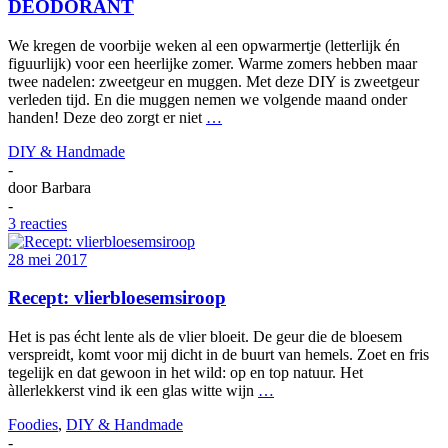
DEODORANT
We kregen de voorbije weken al een opwarmertje (letterlijk én
figuurlijk) voor een heerlijke zomer. Warme zomers hebben maar
twee nadelen: zweetgeur en muggen. Met deze DIY is zweetgeur
verleden tijd. En die muggen nemen we volgende maand onder
handen! Deze deo zorgt er niet
…
DIY & Handmade
-
door
Barbara
-
3 reacties
28 mei 2017
Recept: vlierbloesemsiroop
Het is pas écht lente als de vlier bloeit. De geur die de bloesem
verspreidt, komt voor mij dicht in de buurt van hemels. Zoet en fris
tegelijk en dat gewoon in het wild: op en top natuur. Het
àllerlekkerst vind ik een glas witte wijn
…
Foodies
,
DIY & Handmade
-