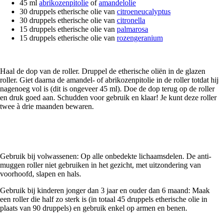
45 ml
abrikozenpitolie
of
amandelolie
30 druppels etherische olie van
citroeneucalyptus
30 druppels etherische olie van
citronella
15 druppels etherische olie van
palmarosa
15 druppels etherische olie van
rozengeranium
Haal de dop van de roller. Druppel de etherische oliën in de glazen
roller. Giet daarna de amandel- of abrikozenpitolie in de roller totdat hij
nagenoeg vol is (dit is ongeveer 45 ml). Doe de dop terug op de roller
en druk goed aan. Schudden voor gebruik en klaar! Je kunt deze roller
twee à drie maanden bewaren.
Gebruik bij volwassenen: Op alle onbedekte lichaamsdelen. De anti-
muggen roller niet gebruiken in het gezicht, met uitzondering van
voorhoofd, slapen en hals.
Gebruik bij kinderen jonger dan 3 jaar en ouder dan 6 maand: Maak
een roller die half zo sterk is (in totaal 45 druppels etherische olie in
plaats van 90 druppels) en gebruik enkel op armen en benen.