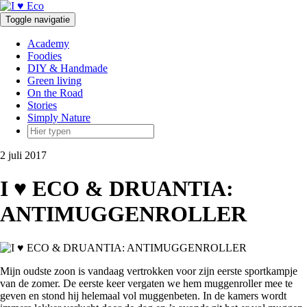
Doorgaan
naar
Toggle navigatie
inhoud
Academy
Foodies
DIY & Handmade
Green living
On the Road
Stories
Simply Nature
2 juli 2017
I ♥ ECO & DRUANTIA:
ANTIMUGGENROLLER
Mijn oudste zoon is vandaag vertrokken voor zijn eerste sportkampje
van de zomer. De eerste keer vergaten we hem muggenroller mee te
geven en stond hij helemaal vol muggenbeten. In de kamers wordt