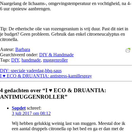
Naargelang de lichaams-, omgevingstemperatuur en vochtigheid, na 4-
6 uur opnieuw aanbrengen.
Tip: De etherische olie van rozengeranium is vrij duur. Past dit niet in
je budget? Geen probleem. Gebruik dan enkel citroeneucalyptus en
citronella.
Auteur:
Barbara
Gearchiveerd onder:
DIY & Handmade
Tags:
DIY
,
handmade
,
muggenroller
DIY: speciale vaderdag-bbq-saus
I ♥ ECO & DRUANTIA: antistress-kamillespray
4 gedachten over “I ♥ ECO & DRUANTIA:
ANTIMUGGENROLLER”
Sopdet
schreef:
3 juli 2017 om 08:12
Wij hebben gelukkig weinig last van muggen. Meestal doe ik
een aantal druppels citronella op het bed en ga er dan met de