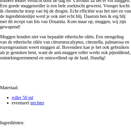
immers lekker verlucht door de dag en ’s avonds zit het er vol muggen.
Een goede muggenroller is een hele zoektocht geweest. Vroeger kocht
ik chemische troep van bij de drogist. Echt efficiënt was het niet en van
de ingrediëntenlijst werd je ook niet echt blij. Daarom ben ik erg blij
met dit recept van Iris van Druantia. Kom maar op, muggen, wij zijn
gewapend!
Muggen houden niet van bepaalde etherische oliën. Een mengeling
van de etherische oliën van citroeneucalyptus, citronella, palmarosa en
rozengeranium weert muggen af. Bovendien kan je het ook gebruiken
als je gestoken bent, want de anti-muggen roller werkt ook pijnstillend,
ontstekingsremmend en ontzwellend op de huid. Handig!
Materiaal:
roller 50 ml
eventueel
trechter
Ingrediënten: