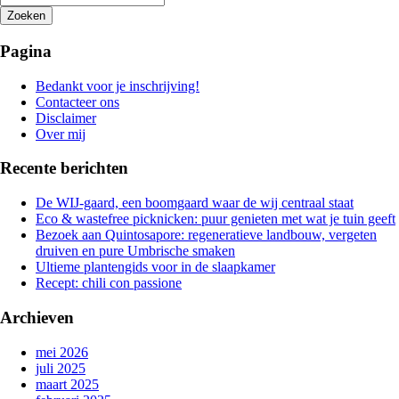
Zoeken
Het
zoeken
Pagina
is
aan
Bedankt voor je inschrijving!
de
Contacteer ons
gang
Disclaimer
Over mij
Recente berichten
De WIJ-gaard, een boomgaard waar de wij centraal staat
Eco & wastefree picknicken: puur genieten met wat je tuin geeft
Bezoek aan Quintosapore: regeneratieve landbouw, vergeten
druiven en pure Umbrische smaken
Ultieme plantengids voor in de slaapkamer
Recept: chili con passione
Archieven
mei 2026
juli 2025
maart 2025