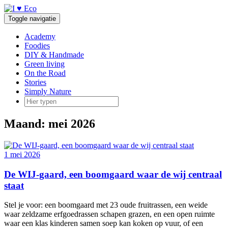
Doorgaan
naar
Toggle navigatie
inhoud
Academy
Foodies
DIY & Handmade
Green living
On the Road
Stories
Simply Nature
Maand:
mei 2026
1 mei 2026
De WIJ-gaard, een boomgaard waar de wij centraal
staat
Stel je voor: een boomgaard met 23 oude fruitrassen, een weide
waar zeldzame erfgoedrassen schapen grazen, en een open ruimte
waar een klas kinderen samen soep kan koken op vuur, of een