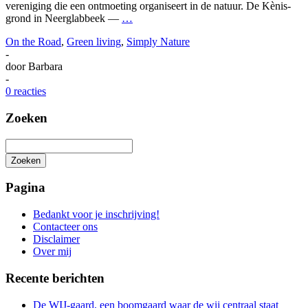
vereniging die een ontmoeting organiseert in de natuur. De Kènis-
grond in Neerglabbeek —
…
On the Road
,
Green living
,
Simply Nature
-
door
Barbara
-
0 reacties
Zoeken
Zoeken
Het
zoeken
Pagina
is
aan
Bedankt voor je inschrijving!
de
Contacteer ons
gang
Disclaimer
Over mij
Recente berichten
De WIJ-gaard, een boomgaard waar de wij centraal staat