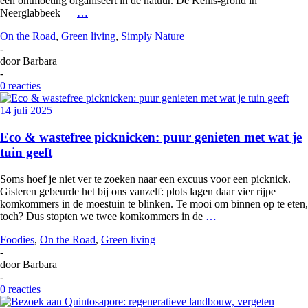
een ontmoeting organiseert in de natuur. De Kènis-grond in
Neerglabbeek —
…
On the Road
,
Green living
,
Simply Nature
-
door
Barbara
-
0 reacties
14 juli 2025
Eco & wastefree picknicken: puur genieten met wat je
tuin geeft
Soms hoef je niet ver te zoeken naar een excuus voor een picknick.
Gisteren gebeurde het bij ons vanzelf: plots lagen daar vier rijpe
komkommers in de moestuin te blinken. Te mooi om binnen op te eten,
toch? Dus stopten we twee komkommers in de
…
Foodies
,
On the Road
,
Green living
-
door
Barbara
-
0 reacties