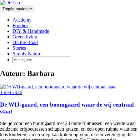
Doorgaan
naar
Toggle navigatie
inhoud
Academy
Foodies
DIY & Handmade
Green living
On the Road
Stories
Simply Nature
Auteur:
Barbara
1 mei 2026
De WIJ-gaard, een boomgaard waar de wij centraal
staat
Stel je voor: een boomgaard met 23 oude fruitrassen, een weide waar
zeldzame erfgoedrassen schapen grazen, en een open ruimte waar een
klas kinderen samen soep kan koken op vuur, of een vereniging die