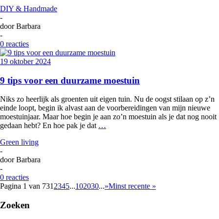
DIY & Handmade
-
door
Barbara
-
0 reacties
19 oktober 2024
9 tips voor een duurzame moestuin
Niks zo heerlijk als groenten uit eigen tuin. Nu de oogst stilaan op z’n
einde loopt, begin ik alvast aan de voorbereidingen van mijn nieuwe
moestuinjaar. Maar hoe begin je aan zo’n moestuin als je dat nog nooit
gedaan hebt? En hoe pak je dat
…
Green living
-
door
Barbara
-
0 reacties
Pagina 1 van 73
1
2
3
4
5
...
10
20
30
...
»
Minst recente »
Zoeken