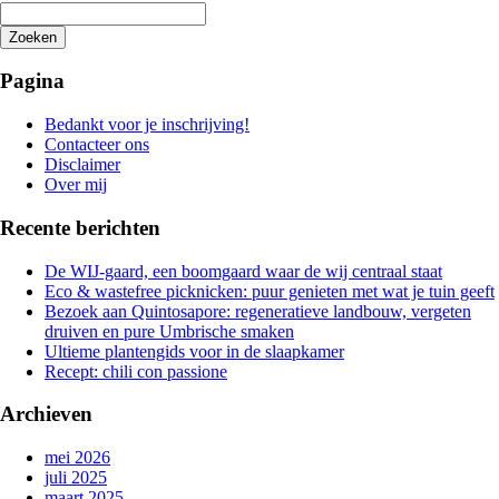
Zoeken
Het
zoeken
Pagina
is
aan
Bedankt voor je inschrijving!
de
Contacteer ons
gang
Disclaimer
Over mij
Recente berichten
De WIJ-gaard, een boomgaard waar de wij centraal staat
Eco & wastefree picknicken: puur genieten met wat je tuin geeft
Bezoek aan Quintosapore: regeneratieve landbouw, vergeten
druiven en pure Umbrische smaken
Ultieme plantengids voor in de slaapkamer
Recept: chili con passione
Archieven
mei 2026
juli 2025
maart 2025