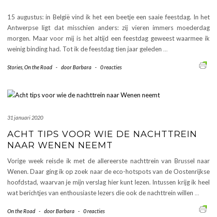
15 augustus: in België vind ik het een beetje een saaie feestdag. In het
Antwerpse ligt dat misschien anders: zij vieren immers moederdag
morgen. Maar voor mij is het altijd een feestdag geweest waarmee ik
weinig binding had. Tot ik de feestdag tien jaar geleden
…
Stories
,
On the Road
-
door
Barbara
-
0 reacties
31 januari 2020
ACHT TIPS VOOR WIE DE NACHTTREIN
NAAR WENEN NEEMT
Vorige week reisde ik met de allereerste nachttrein van Brussel naar
Wenen. Daar ging ik op zoek naar de eco-hotspots van de Oostenrijkse
hoofdstad, waarvan je mijn verslag hier kunt lezen. Intussen krijg ik heel
wat berichtjes van enthousiaste lezers die ook de nachttrein willen
…
On the Road
-
door
Barbara
-
0 reacties