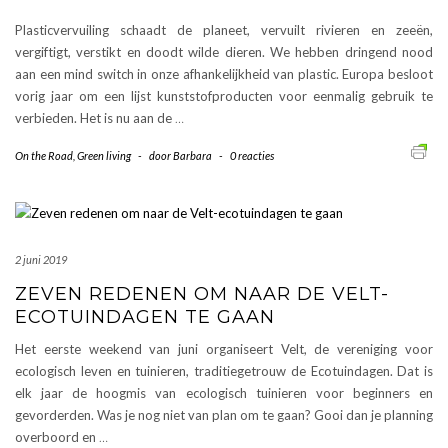
Plasticvervuiling schaadt de planeet, vervuilt rivieren en zeeën,
vergiftigt, verstikt en doodt wilde dieren. We hebben dringend nood
aan een mind switch in onze afhankelijkheid van plastic. Europa besloot
vorig jaar om een lijst kunststofproducten voor eenmalig gebruik te
verbieden. Het is nu aan de
…
On the Road
,
Green living
-
door
Barbara
-
0 reacties
2 juni 2019
ZEVEN REDENEN OM NAAR DE VELT-
ECOTUINDAGEN TE GAAN
Het eerste weekend van juni organiseert Velt, de vereniging voor
ecologisch leven en tuinieren, traditiegetrouw de Ecotuindagen. Dat is
elk jaar de hoogmis van ecologisch tuinieren voor beginners en
gevorderden. Was je nog niet van plan om te gaan? Gooi dan je planning
overboord en
…