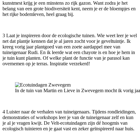
kunstmest krijg je een minstens zo rijk gazon. Want zodra je het
belang van een grote biodiversiteit kent, neem je er de bloempjes en
het rijke bodemleven, heel graag bij.
3 Laat je inspireren door de ecologische tuinen. Wie weet leer je wel
net dat plantje kennen dat je al jaren zocht voor je geveltuintje. Ik
kreeg vorig jaar plantgoed van een zoete aardappel mee van
tuineigenaar Rudi. En ik leerde wat een chayote is en hoe je hem in
je tuin kunt planten. Of welke plant de functie van je parasol kan
overnemen op je terras. Inspiratie verzekerd!
In de tuin van Martin en Lieve in Zwevegem mocht ik vorig jaar
4 Luister naar de verhalen van tuineigenaars. Tijdens rondleidingen,
demonstraties of workshops leer je van de tuineigenaar zelf en kun
je al je vragen kwijt. De Velt-ecotuindagen zijn dé hoogmis van
ecologisch tuinieren en je gaat vast en zeker geïnspireerd naar huis.