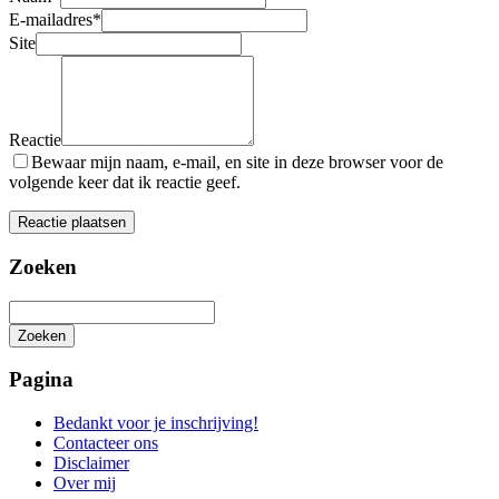
E-mailadres
*
Site
Reactie
Bewaar mijn naam, e-mail, en site in deze browser voor de
volgende keer dat ik reactie geef.
Zoeken
Zoeken
Het
zoeken
Pagina
is
aan
Bedankt voor je inschrijving!
de
Contacteer ons
gang
Disclaimer
Over mij