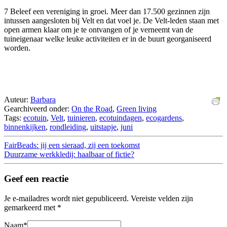
7 Beleef een vereniging in groei. Meer dan 17.500 gezinnen zijn
intussen aangesloten bij Velt en dat voel je. De Velt-leden staan met
open armen klaar om je te ontvangen of je verneemt van de
tuineigenaar welke leuke activiteiten er in de buurt georganiseerd
worden.
Auteur:
Barbara
Gearchiveerd onder:
On the Road
,
Green living
Tags:
ecotuin
,
Velt
,
tuinieren
,
ecotuindagen
,
ecogardens
,
binnenkijken
,
rondleiding
,
uitstapje
,
juni
FairBeads: jij een sieraad, zij een toekomst
Duurzame werkkledij: haalbaar of fictie?
Geef een reactie
Je e-mailadres wordt niet gepubliceerd.
Vereiste velden zijn
gemarkeerd met
*
Naam
*