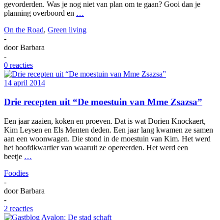
gevorderden. Was je nog niet van plan om te gaan? Gooi dan je
planning overboord en
…
On the Road
,
Green living
-
door
Barbara
-
0 reacties
14 april 2014
Drie recepten uit “De moestuin van Mme Zsazsa”
Een jaar zaaien, koken en proeven. Dat is wat Dorien Knockaert,
Kim Leysen en Els Menten deden. Een jaar lang kwamen ze samen
aan een woonwagen. Die stond in de moestuin van Kim. Het werd
het hoofdkwartier van waaruit ze opereerden. Het werd een
beetje
…
Foodies
-
door
Barbara
-
2 reacties