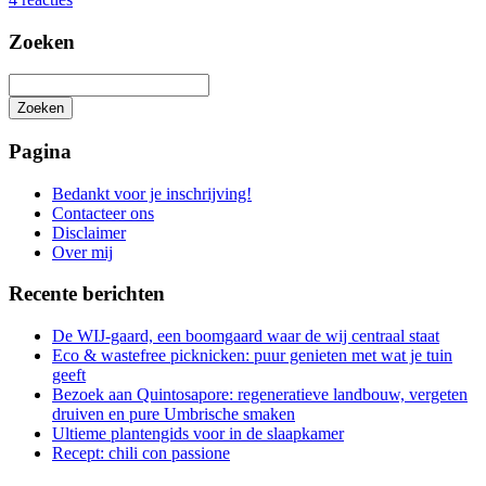
Zoeken
Zoeken
Het
zoeken
Pagina
is
aan
Bedankt voor je inschrijving!
de
Contacteer ons
gang
Disclaimer
Over mij
Recente berichten
De WIJ-gaard, een boomgaard waar de wij centraal staat
Eco & wastefree picknicken: puur genieten met wat je tuin
geeft
Bezoek aan Quintosapore: regeneratieve landbouw, vergeten
druiven en pure Umbrische smaken
Ultieme plantengids voor in de slaapkamer
Recept: chili con passione