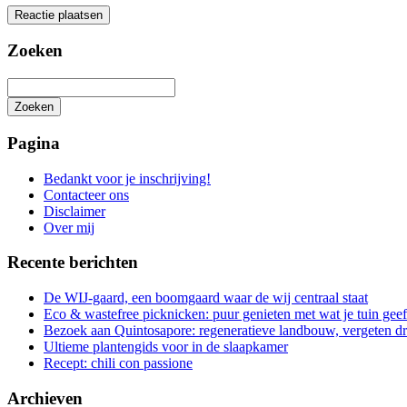
Zoeken
Zoeken
Het
zoeken
Pagina
is
aan
Bedankt voor je inschrijving!
de
Contacteer ons
gang
Disclaimer
Over mij
Recente berichten
De WIJ-gaard, een boomgaard waar de wij centraal staat
Eco & wastefree picknicken: puur genieten met wat je tuin geef
Bezoek aan Quintosapore: regeneratieve landbouw, vergeten 
Ultieme plantengids voor in de slaapkamer
Recept: chili con passione
Archieven