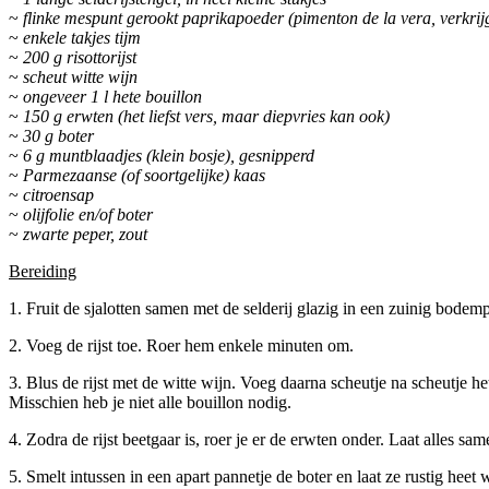
~
flinke mespunt gerookt paprikapoeder (pimenton de la vera, verkri
~
enkele takjes tijm
~
200 g risottorijst
~
scheut witte wijn
~
ongeveer 1 l hete bouillon
~
150 g erwten (het liefst vers, maar diepvries kan ook)
~
30 g boter
~
6 g muntblaadjes (klein bosje), gesnipperd
~
Parmezaanse (of soortgelijke) kaas
~
citroensap
~
olijfolie en/of boter
~
zwarte peper, zout
Bereiding
1. Fruit de sjalotten samen met de selderij glazig in een zuinig bodem
2. Voeg de rijst toe. Roer hem enkele minuten om.
3. Blus de rijst met de witte wijn. Voeg daarna scheutje na scheutje het
Misschien heb je niet alle bouillon nodig.
4. Zodra de rijst beetgaar is, roer je er de erwten onder. Laat alles 
5. Smelt intussen in een apart pannetje de boter en laat ze rustig he