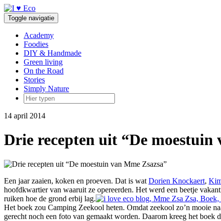
Doorgaan
naar
Toggle navigatie
inhoud
Academy
Foodies
DIY & Handmade
Green living
On the Road
Stories
Simply Nature
14 april 2014
Drie recepten uit “De moestui
Een jaar zaaien, koken en proeven. Dat is wat
Dorien Knockaert
,
Kim
hoofdkwartier van waaruit ze opereerden. Het werd een beetje vakantie
ruiken hoe de grond erbij lag.
Het boek zou Camping Zeekool heten. Omdat zeekool zo’n mooie naam 
gerecht noch een foto van gemaakt worden. Daarom kreeg het boek de