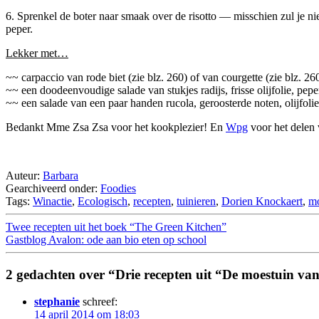
6. Sprenkel de boter naar smaak over de risotto — misschien zul je nie
peper.
Lekker met…
~~ carpaccio van rode biet (zie blz. 260) of van courgette (zie blz. 26
~~ een doodeenvoudige salade van stukjes radijs, frisse olijfolie, pepe
~~ een salade van een paar handen rucola, geroosterde noten, olijfolie
Bedankt Mme Zsa Zsa voor het kookplezier! En
Wpg
voor het delen 
Auteur:
Barbara
Gearchiveerd onder:
Foodies
Tags:
Winactie
,
Ecologisch
,
recepten
,
tuinieren
,
Dorien Knockaert
,
mo
Twee recepten uit het boek “The Green Kitchen”
Gastblog Avalon: ode aan bio eten op school
2 gedachten over “Drie recepten uit “De moestuin v
stephanie
schreef:
14 april 2014 om 18:03