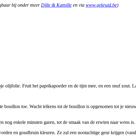
jgbaar bij onder meer
Dille & Kamille
en via
www.gekruid.be
)
pje olijfolie. Fruit het paprikapoeder en de tijm mee, en een snuf zout.
e bouillon toe. Wacht telkens tot de bouillon is opgenomen tot je nieuwe t
samen nog enkele minuten garen, tot de smaak van de erwten naar wens is.
et worden en goudbruin kleuren. Ze zal een nootachtige geur krijgen (van