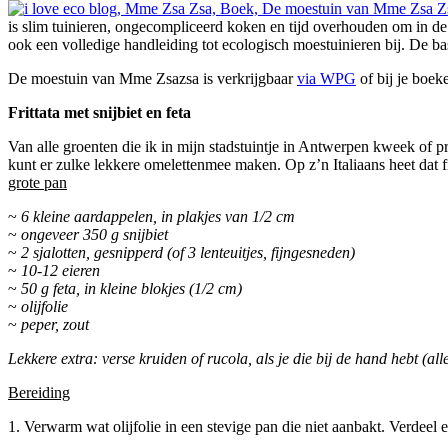
is slim tuinieren, ongecompliceerd koken en tijd overhouden om in de z
ook een volledige handleiding tot ecologisch moestuinieren bij. De ba
De moestuin van Mme Zsazsa is verkrijgbaar
via WPG
of bij je boek
Frittata met snijbiet en feta
Van alle groenten die ik in mijn stadstuintje in Antwerpen kweek of p
kunt er zulke lekkere omelettenmee maken. Op z’n Italiaans heet dat fr
grote pan
~
6 kleine aardappelen, in plakjes van 1/2 cm
~
ongeveer 350 g snijbiet
~
2 sjalotten, gesnipperd (of 3 lenteuitjes, fijngesneden)
~
10-12 eieren
~
50 g feta, in kleine blokjes (1/2 cm)
~
olijfolie
~
peper, zout
Lekkere extra:
verse kruiden of rucola, als je die bij de
hand hebt (alle
Bereiding
1. Verwarm wat olijfolie in een stevige pan die niet aanbakt. Verdeel e