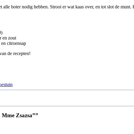
t alle boter nodig hebben. Strooi er wat kaas over, en tot slot de munt. 
0)
r en zout
 en citroensap
van de recepten!
estuin
an Mme Zsazsa””