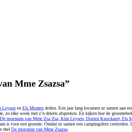
n van Mme Zsazsa”
 Leysen
en
Els Menten
deden. Een jaar lang kwamen ze samen aan ee
, zo elke week met z’n drieën afspreken. En kijken hoe de groentebedde
is voor een groente. Omdat ze samen een campingsfeer creëerden. Uit
 titel
De moestuin van Mme Zsazsa
.