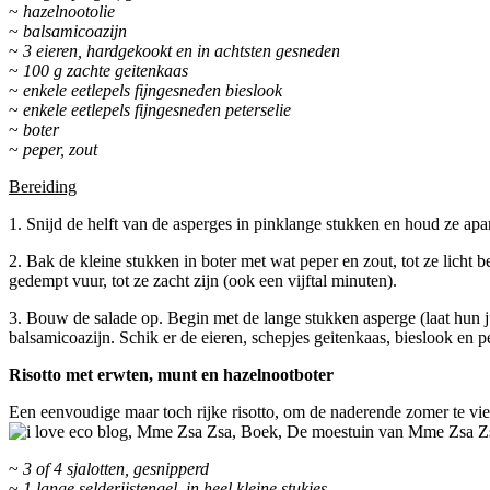
~
hazelnootolie
~
balsamicoazijn
~
3 eieren, hardgekookt en in achtsten gesneden
~
100 g zachte geitenkaas
~
enkele eetlepels fijngesneden bieslook
~
enkele eetlepels fijngesneden peterselie
~
boter
~
peper, zout
Bereiding
1. Snijd de helft van de asperges in pinklange stukken en houd ze apart
2. Bak de kleine stukken in boter met wat peper en zout, tot ze licht 
gedempt vuur, tot ze zacht zijn (ook een vijftal minuten).
3. Bouw de salade op. Begin met de lange stukken asperge (laat hun j
balsamicoazijn. Schik er de eieren, schepjes geitenkaas, bieslook en pe
Risotto met erwten, munt en hazelnootboter
Een eenvoudige maar toch rijke risotto, om de naderende zomer te vier
~
3 of 4 sjalotten, gesnipperd
~
1 lange selderijstengel, in heel kleine stukjes