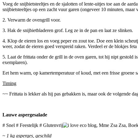
Voeg de snijbietsteeltjes en de sjalotten of lente-uitjes toe aan de a
snijbietsteeltjes op een zacht vuur garen (ongeveer 10 minuten, maar v
2. Verwarm de ovengrill voor.
3. Hak de snijbietbladeren grof. Leg ze in de pan en laat ze slinken.
4. Klop de eieren los en voeg peper en zout toe. Doe een klein scheut
weer, zodat de eieren goed verspreid raken. Verdeel er de blokjes feta
5. Laat de frittata onder de grill in de oven garen, tot hij nipt gestol
exemplaren).
Eet hem warm, op kamertemperatuur of koud, met een frisse groene s
Timing
~~ Frittata is lekker als hij pas gebakken is, maar ook de volgende da
Lauwe aspergesalade
# Snel # Feestelijk # Glutenvrij
~
1 kg asperges, geschild