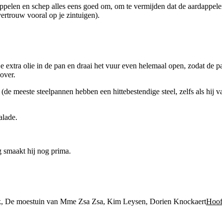
ardappelen en schep alles eens goed om, om te vermijden dat de aardappe
ertrouw vooral op je zintuigen).
je extra olie in de pan en draai het vuur even helemaal open, zodat de p
 over.
d is (de meeste steelpannen hebben een hittebestendige steel, zelfs als h
alade.
g smaakt hij nog prima.
Hoof