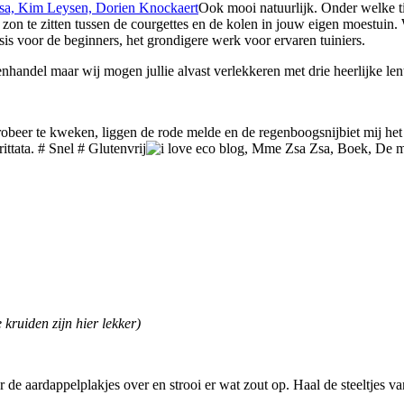
Ook mooi natuurlijk. Onder welke tite
on te zitten tussen de courgettes en de kolen in jouw eigen moestuin. W
sis voor de beginners, het grondigere werk voor ervaren tuiniers.
enhandel maar wij mogen jullie alvast verlekkeren met drie heerlijke len
robeer te kweken, liggen de rode melde en de regenboogsnijbiet mij het
ittata. # Snel # Glutenvrij
 kruiden zijn hier lekker)
r de aardappelplakjes over en strooi er wat zout op. Haal de steeltjes van