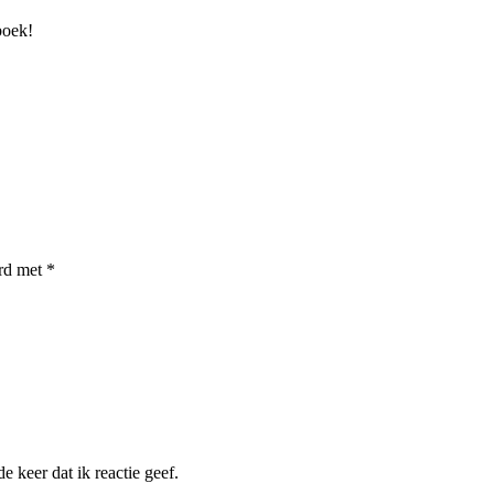
boek!
erd met
*
 keer dat ik reactie geef.