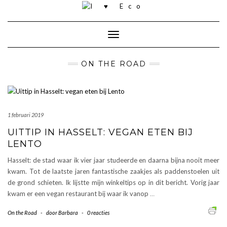
Doorgaan
naar
inhoud
Toggle navigatie
ON THE ROAD
1 februari 2019
UITTIP IN HASSELT: VEGAN ETEN BIJ
LENTO
Hasselt: de stad waar ik vier jaar studeerde en daarna bijna nooit meer
kwam. Tot de laatste jaren fantastische zaakjes als paddenstoelen uit
de grond schieten. Ik lijstte mijn winkeltips op in dit bericht. Vorig jaar
kwam er een vegan restaurant bij waar ik vanop
…
On the Road
-
door
Barbara
-
0 reacties