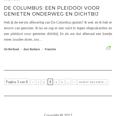
DE COLUMBUS: EEN PLEIDOOI VOOR
GENIETEN ONDERWEG EN DICHTBIJ
Heb jij de eerste aflevering van De Columbus gezien? Ik wel, en ik heb er
enorm van genoten. Ik las en zag er een vuist in tegen vliegvakanties en
een pleidooi voor genieten dichtbij. En als we dat allemaal een beetje
meer zouden doen, zou
…
On the Road
-
door
Barbara
-
9 reacties
Pagina 3 van 8
3
...
«
1
2
4
5
»
MINST RECENTE »
Copyright © 2017