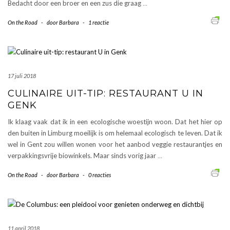
Bedacht door een broer en een zus die graag
…
On the Road
-
door
Barbara
-
1 reactie
17 juli 2018
CULINAIRE UIT-TIP: RESTAURANT U IN
GENK
Ik klaag vaak dat ik in een ecologische woestijn woon. Dat het hier op
den buiten in Limburg moeilijk is om helemaal ecologisch te leven. Dat ik
wel in Gent zou willen wonen voor het aanbod veggie restaurantjes en
verpakkingsvrije biowinkels. Maar sinds vorig jaar
…
On the Road
-
door
Barbara
-
0 reacties
11 april 2018