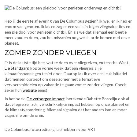
Heb jij de eerste aflevering van De Columbus gezien? Ik wel, en ik heb er
enorm van genoten. Ik las en zag er een vuist in tegen vliegvakanties en
een pleidooi voor genieten dichtbij. En als we dat allemaal een beetje
meer zouden doen, zou het misschien nog wel in orde komen met onze
planeet.
ZOMER ZONDER VLIEGEN
Er is de laatste tijd heel wat te doen over vliegreizen, en terecht. Want
De Standaard
kopte vorige week dat één vliegreis al je
klimaatinspanningen teniet doet. Daarop las ik over een leuk initiatief
dat mensen oproept om deze zomer met alternatieve
vervoersmiddelen op vakantie te gaan: zomer zonder vliegen. Check
zeker hun
website
eens!
In het boek ‘
De verborgen impact
’ berekende Babette Porcelijn ook al
dat vliegreizen zo’n verschrikkelijke impact hebben op onze planeet en
de klimaatverandering. Allemaal signalen dat het anders kan en moet
vlogen
me om de oren.
De Columbus: fotocredits (c) Liefhebbers voor VRT