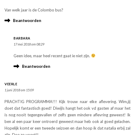
Van welk jaar is de Colombo bus?
Beantwoorden
BARBARA
17 mei 2018 om 08:29
Geen idee, maar heel recent gaat ie niet zijn.
Beantwoorden
VEERLE
1 juni 2018 om 15:09
PRACHTIG PROGRAMMA!!! Kijk trouw naar elke aflevering. Wim,jij
doet dat fantastisch goed! Diwijls hangt het ook vd gasten af maar het
is nog nooit tegengevallen of zelfs geen mindere aflevring geweest! Ik
ben al een paar keer ontroerd geweest maar heb ook al goed gelachen.
Hopelijk komt er een tweede seizoen en dan hoop ik dat natalia erbij zal
zijn. Doe zo voort!!