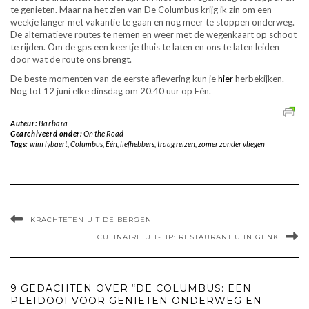
te genieten. Maar na het zien van De Columbus krijg ik zin om een
weekje langer met vakantie te gaan en nog meer te stoppen onderweg.
De alternatieve routes te nemen en weer met de wegenkaart op schoot
te rijden. Om de gps een keertje thuis te laten en ons te laten leiden
door wat de route ons brengt.
De beste momenten van de eerste aflevering kun je
hier
herbekijken.
Nog tot 12 juni elke dinsdag om 20.40 uur op Eén.
Auteur:
Barbara
Gearchiveerd onder:
On the Road
Tags:
wim lybaert
,
Columbus
,
Eén
,
liefhebbers
,
traag reizen
,
zomer zonder vliegen
KRACHTETEN UIT DE BERGEN
CULINAIRE UIT-TIP: RESTAURANT U IN GENK
9 GEDACHTEN OVER “DE COLUMBUS: EEN
PLEIDOOI VOOR GENIETEN ONDERWEG EN