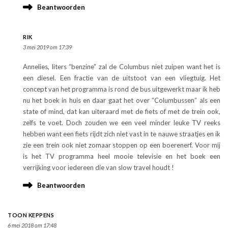
Beantwoorden
RIK
3 mei 2019 om 17:39
Annelies, liters “benzine” zal de Columbus niet zuipen want het is
een diesel. Een fractie van de uitstoot van een vliegtuig. Het
concept van het programma is rond de bus uitgewerkt maar ik heb
nu het boek in huis en daar gaat het over “Columbussen” als een
state of mind, dat kan uiteraard met de fiets of met de trein ook,
zelfs te voet. Doch zouden we een veel minder leuke TV reeks
hebben want een fiets rijdt zich niet vast in te nauwe straatjes en ik
zie een trein ook niet zomaar stoppen op een boerenerf. Voor mij
is het TV programma heel mooie televisie en het boek een
verrijking voor iedereen die van slow travel houdt !
Beantwoorden
TOON KEPPENS
6 mei 2018 om 17:48