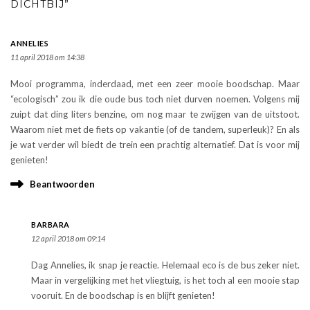
DICHTBIJ”
ANNELIES
11 april 2018 om 14:38
Mooi programma, inderdaad, met een zeer mooie boodschap. Maar
“ecologisch” zou ik die oude bus toch niet durven noemen. Volgens mij
zuipt dat ding liters benzine, om nog maar te zwijgen van de uitstoot.
Waarom niet met de fiets op vakantie (of de tandem, superleuk)? En als
je wat verder wil biedt de trein een prachtig alternatief. Dat is voor mij
genieten!
Beantwoorden
BARBARA
12 april 2018 om 09:14
Dag Annelies, ik snap je reactie. Helemaal eco is de bus zeker niet.
Maar in vergelijking met het vliegtuig, is het toch al een mooie stap
vooruit. En de boodschap is en blijft genieten!