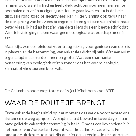
jammer ook, want hij had en heeft de kracht om nog meer mensen te
overhalen om zelf hun eigen groenten te gaan kweken. En in de hele
discussie rond goed of slecht vlees, kan hij de Vlaming ook terug naar
de oorsprong van het vlees brengen en leren genieten van minder maar
beter vlees. Ik had na het zien van de trailers dus een beetje schrik dat
Wim televisie ging maken waar geen ecologische boodschap meer in
zat.
Maar kijk: wat een pleidooi voor traag reizen, voor genieten van de reis
in plaats van de bestemming, van vakanties dicht bij huis. Wat een vuist
tegen altijd maar verder, meer en groter. Wat een charmante
benadering van ecologisch reizen zonder dat het woord ecologie,
klimaat of vliegtuig één keer valt.
De Columbus onderweg: fotocredits (c) Liefhebbers voor VRT
WAAR DE ROUTE JE BRENGT
Onze vakantie begint altijd op het moment dat we de poort achter ons
sluiten en de weg oprijden. We rijden altijd bewust in twee dagen naar
onze geliefde vakantiebestemming in Italië. Omdat een lieve vriendin in
het zuiden van Zwitserland woont waar het altijd zo gezellig is. En
omdat de uitzichten te mooi zijn om niet eens regelmatig te stoppen en