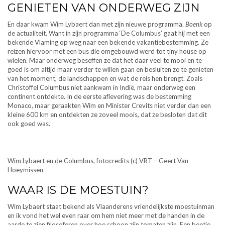
GENIETEN VAN ONDERWEG ZIJN
En daar kwam Wim Lybaert dan met zijn nieuwe programma.
Boenk
op
de actualiteit. Want in zijn programma ‘De Columbus’ gaat hij met een
bekende Vlaming op weg naar een bekende vakantiebestemming. Ze
reizen hiervoor met een bus die omgebouwd werd tot tiny house op
wielen. Maar onderweg beseffen ze dat het daar veel te mooi en te
goed is om altijd maar verder te willen gaan en besluiten ze te genieten
van het moment, de landschappen en wat de reis hen brengt. Zoals
Christoffel Columbus niet aankwam in Indië, maar onderweg een
continent ontdekte. In de eerste aflevering was de bestemming
Monaco, maar geraakten Wim en Minister Crevits niet verder dan een
kleine 600 km en ontdekten ze zoveel moois, dat ze besloten dat dit
ook goed was.
Wim Lybaert en de Columbus, fotocredits (c) VRT – Geert Van
Hoeymissen
WAAR IS DE MOESTUIN?
Wim Lybaert staat bekend als Vlaanderens vriendelijkste moestuinman
en ik vond het wel even raar om hem niet meer met de handen in de
aarde te zien filosoferen over hoe schoon zijn tomaten zijn. Een beetje