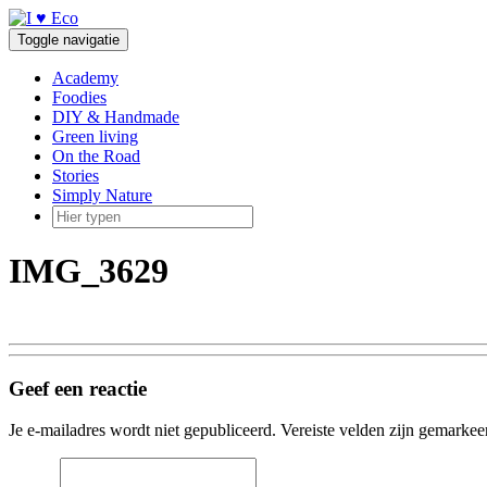
Doorgaan
naar
Toggle navigatie
inhoud
Academy
Foodies
DIY & Handmade
Green living
On the Road
Stories
Simply Nature
IMG_3629
Geef een reactie
Je e-mailadres wordt niet gepubliceerd.
Vereiste velden zijn gemarke