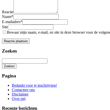
Reactie
Naam
*
E-mailadres
*
Site
Bewaar mijn naam, e-mail, en site in deze browser voor de volgende
Zoeken
Zoeken
Het
zoeken
Pagina
is
aan
Bedankt voor je inschrijving!
de
Contacteer ons
gang
Disclaimer
Over mij
Recente berichten