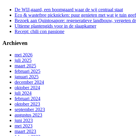
De WIJ-gaard, een boomgaard waar de wij centraal staat
Eco & wastefree picknicken: puur genieten met wat je tuin geef
Bezoek aan Quintosapore: regeneratieve landbouw, vergeten 
Ultieme plantengids voor in de slaapkamer
Recept: chili con passione
Archieven
mei 2026
juli 2025
maart 2025
februari 2025
januari 2025
december 2024
oktober 2024
juli 2024
februari 2024
oktober 2023
september 2023
augustus 2023
juni 2023
mei 2023
maart 2023