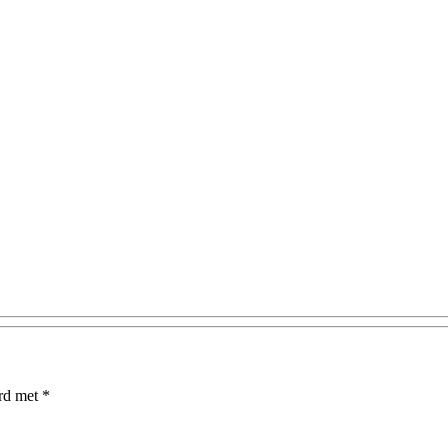
erd met
*