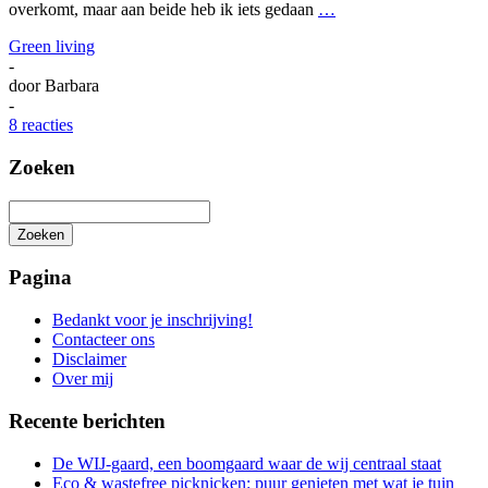
overkomt, maar aan beide heb ik iets gedaan
…
Green living
-
door
Barbara
-
8 reacties
Zoeken
Zoeken
Het
zoeken
Pagina
is
aan
Bedankt voor je inschrijving!
de
Contacteer ons
gang
Disclaimer
Over mij
Recente berichten
De WIJ-gaard, een boomgaard waar de wij centraal staat
Eco & wastefree picknicken: puur genieten met wat je tuin