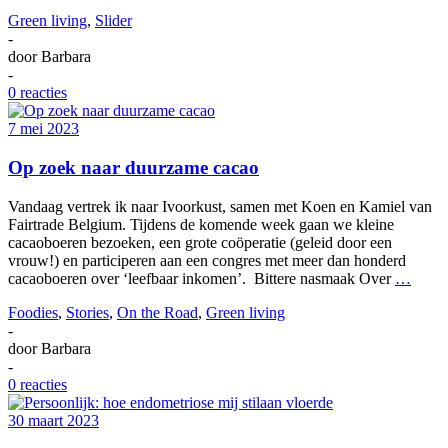
Green living
,
Slider
-
door
Barbara
-
0 reacties
7 mei 2023
Op zoek naar duurzame cacao
Vandaag vertrek ik naar Ivoorkust, samen met Koen en Kamiel van
Fairtrade Belgium. Tijdens de komende week gaan we kleine
cacaoboeren bezoeken, een grote coöperatie (geleid door een
vrouw!) en participeren aan een congres met meer dan honderd
cacaoboeren over ‘leefbaar inkomen’. Bittere nasmaak Over
…
Foodies
,
Stories
,
On the Road
,
Green living
-
door
Barbara
-
0 reacties
30 maart 2023