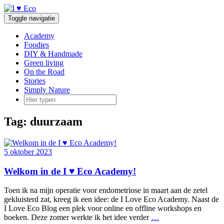
Doorgaan
naar
Toggle navigatie
inhoud
Academy
Foodies
DIY & Handmade
Green living
On the Road
Stories
Simply Nature
Tag:
duurzaam
5 oktober 2023
Welkom in de I ♥ Eco Academy!
Toen ik na mijn operatie voor endometriose in maart aan de zetel
gekluisterd zat, kreeg ik een idee: de I Love Eco Academy. Naast de
I Love Eco Blog een plek voor online en offline workshops en
boeken. Deze zomer werkte ik het idee verder
…