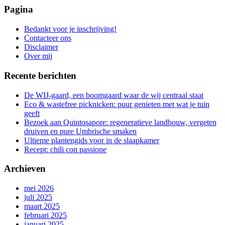
zoeken
Pagina
is
aan
Bedankt voor je inschrijving!
de
Contacteer ons
gang
Disclaimer
Over mij
Recente berichten
De WIJ-gaard, een boomgaard waar de wij centraal staat
Eco & wastefree picknicken: puur genieten met wat je tuin
geeft
Bezoek aan Quintosapore: regeneratieve landbouw, vergeten
druiven en pure Umbrische smaken
Ultieme plantengids voor in de slaapkamer
Recept: chili con passione
Archieven
mei 2026
juli 2025
maart 2025
februari 2025
januari 2025