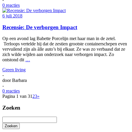
0 reacties
6 juli 2018
Recensie: De verborgen Impact
Op een avond lag Babette Porcelijn met haar man in de zetel.
Terloops vertelde hij dat de zestien grootste containerschepen even
vervuilend zijn als àlle auto’s bij elkaar. Ze was zo verbaasd dat ze
zich wilde wijden aan onderzoek naar verborgen impact. Zo
ontstond dit
…
Green living
-
door
Barbara
-
0 reacties
Pagina 1 van 3
1
2
3
»
Zoeken
Zoeken
Het