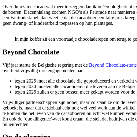
Over duurzame cacao valt meer te zeggen dan ik in één blogbericht 
de boeren. Decennialang zochten NGO’s als Fairtrade naar manieren 
een Fairtrade-label, dan weet je dat de cacaoboer een faire prijs k
geen dwang- of kinderarbeid toepassen op hun plantages.
In mijn koffer zit een voorraadje chocoladerepen om terug te 
Beyond Chocolate
Vijf jaar startte de Belgische regering met de
Beyond Chocolate-strate
overheid vrijwillig drie engagementen aan:
tegen 2025 moet alle chocolade die geproduceerd en verkocht wo
tegen 2030 moeten alle cacaoboeren die leveren aan de Belgis
tegen 2025 zullen er geen bossen meer gekapt worden voor de 
Vrijwilliger partnerschappen zijn nobel, maar volstaan ze om de leve
geboekt is, maar dat er globaal echt nog wel veel werk aan de winkel 
te komen die het leven van de cacaoboeren nu echt wel kunnen verande
En ook de ‘due diligence’-wet komt eraan, die stelt dat bedrijven di
milieurechten.