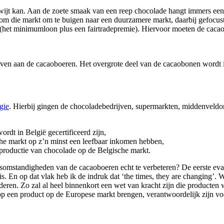
kwijt kan. Aan de zoete smaak van een reep chocolade hangt immers ee
om die markt om te buigen naar een duurzamere markt, daarbij gefocu
reeg (het minimumloon plus een fairtradepremie). Hiervoor moeten de c
geven aan de cacaoboeren. Het overgrote deel van de cacaobonen wordt 
gie
. Hierbij gingen de chocoladebedrijven, supermarkten, middenveldorg
rdt in België gecertificeerd zijn,
che markt op z’n minst een leefbaar inkomen hebben,
productie van chocolade op de Belgische markt.
nsomstandigheden van de cacaoboeren echt te verbeteren? De eerste eval
is. En op dat vlak heb ik de indruk dat ‘the times, they are changing’.
ren. Zo zal al heel binnenkort een wet van kracht zijn die producten 
e op een product op de Europese markt brengen, verantwoordelijk zijn vo