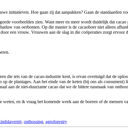
euwe initiatieven. Hoe gaan zij dat aanpakken? Gaan de standaarden voo
oede voorbeelden zien. Want meer en meer wordt duidelijk dat cacao p
chaduw van oerbomen. Op die manier is de cacaoboer niet alleen afhank
oor een vrouw. Vrouwen aan de slag in die coöperaties zorgt ervoor da
oeren.
n die iets van de cacao-industrie kent, is ervan overtuigd dat de opl
 op de plantages. Aan het einde van de keten (bij ons als consument) l
naal aan de niet-duurzame cacao dat we de bittere nasmaak van ontbossi
e weten, en ik vraag het komende week aan de boeren of de mensen van 
kindslavernij
,
ontbossing
,
agroforestry