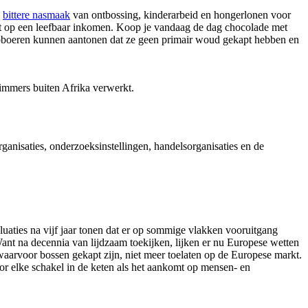
n
bittere nasmaak
van ontbossing, kinderarbeid en hongerlonen voor
st op een leefbaar inkomen. Koop je vandaag de dag chocolade met
acaoboeren kunnen aantonen dat ze geen primair woud gekapt hebben en
immers buiten Afrika verwerkt.
anisaties, onderzoeksinstellingen, handelsorganisaties en de
uaties na vijf jaar tonen dat er op sommige vlakken vooruitgang
 Want na decennia van lijdzaam toekijken, lijken er nu Europese wetten
waarvoor bossen gekapt zijn, niet meer toelaten op de Europese markt.
or elke schakel in de keten als het aankomt op mensen- en