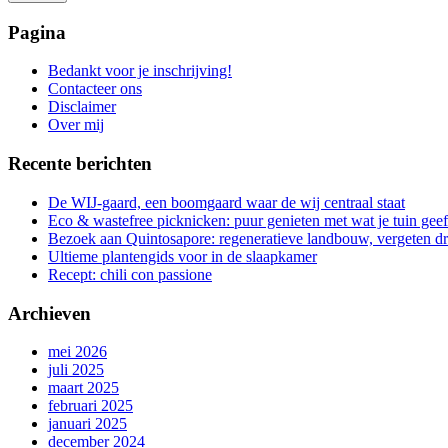
Het
zoeken
Pagina
is
aan
Bedankt voor je inschrijving!
de
Contacteer ons
gang
Disclaimer
Over mij
Recente berichten
De WIJ-gaard, een boomgaard waar de wij centraal staat
Eco & wastefree picknicken: puur genieten met wat je tuin geef
Bezoek aan Quintosapore: regeneratieve landbouw, vergeten 
Ultieme plantengids voor in de slaapkamer
Recept: chili con passione
Archieven
mei 2026
juli 2025
maart 2025
februari 2025
januari 2025
december 2024