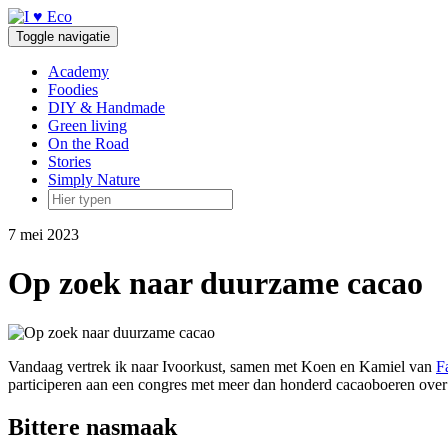
Doorgaan
naar
Toggle navigatie
inhoud
Academy
Foodies
DIY & Handmade
Green living
On the Road
Stories
Simply Nature
7 mei 2023
Op zoek naar duurzame cacao
Vandaag vertrek ik naar Ivoorkust, samen met Koen en Kamiel van
F
participeren aan een congres met meer dan honderd cacaoboeren over
Bittere nasmaak