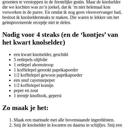
groenten te verstoppen in de feestelijke gratin. Maar de knolselder
die we kochten was zo’n joekel, dat ik ‘m niet helemaal kon
verwerken in de puree. En omdat ik nog geen vleesvervanger had,
besloot ik knolseldersteaks te maken. Die waren te lekker om het
geïmproviseerde receptje niet te delen.
Nodig voor 4 steaks (en de ‘kontjes’ van
het kwart knolselder)
een kwart knolselder, geschild
5 eetlepels olijfolie
1 eetlepel ahornsiroop
1 koffielepel gerookt paprikapoeder
1/2 koffielepel gewoon paprikapoeder
een snuf cayennepeper
1/2 koffielepel komijn
peper en zout
1 teentje knoflook, geperst
Zo maak je het:
Maak een marinade met alle bovenstaande ingrediënten.
Snij de knolselder in kwarten en daarna in schijfjes. Snij een