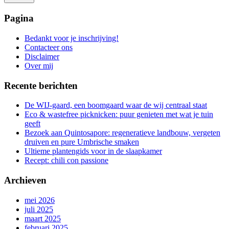
Het
zoeken
Pagina
is
aan
Bedankt voor je inschrijving!
de
Contacteer ons
gang
Disclaimer
Over mij
Recente berichten
De WIJ-gaard, een boomgaard waar de wij centraal staat
Eco & wastefree picknicken: puur genieten met wat je tuin
geeft
Bezoek aan Quintosapore: regeneratieve landbouw, vergeten
druiven en pure Umbrische smaken
Ultieme plantengids voor in de slaapkamer
Recept: chili con passione
Archieven
mei 2026
juli 2025
maart 2025
februari 2025