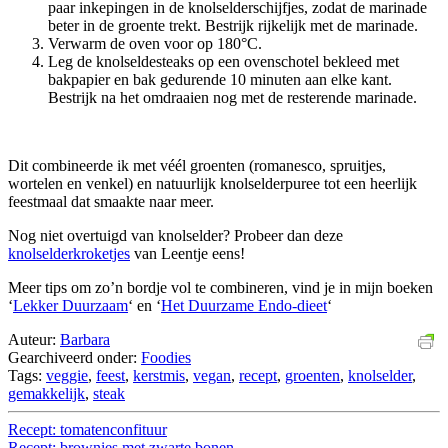
paar inkepingen in de knolselderschijfjes, zodat de marinade
beter in de groente trekt. Bestrijk rijkelijk met de marinade.
Verwarm de oven voor op 180°C.
Leg de knolseldesteaks op een ovenschotel bekleed met
bakpapier en bak gedurende 10 minuten aan elke kant.
Bestrijk na het omdraaien nog met de resterende marinade.
Dit combineerde ik met véél groenten (romanesco, spruitjes,
wortelen en venkel) en natuurlijk knolselderpuree tot een heerlijk
feestmaal dat smaakte naar meer.
Nog niet overtuigd van knolselder? Probeer dan deze
knolselderkroketjes
van Leentje eens!
Meer tips om zo’n bordje vol te combineren, vind je in mijn boeken
‘
Lekker Duurzaam
‘ en ‘
Het Duurzame Endo-dieet
‘
Auteur:
Barbara
Gearchiveerd onder:
Foodies
Tags:
veggie
,
feest
,
kerstmis
,
vegan
,
recept
,
groenten
,
knolselder
,
gemakkelijk
,
steak
Recept: tomatenconfituur
Recept: brownies met zwarte bonen