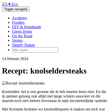
Doorgaan
naar
Toggle navigatie
inhoud
Academy
Foodies
DIY & Handmade
Green living
On the Road
Stories
Simply Nature
14 februari 2024
Recept: knolseldersteaks
Knolselder: het is een groente die ik heb moeten leren eten. En die
ik jammer genoeg ook altijd met lange winters associeer en die
daarom toch niet meteen bovenaan in mijn favorietenlijstje opduikt.
Met Kerstmis besloten we knolselderpuree te maken om toch wat