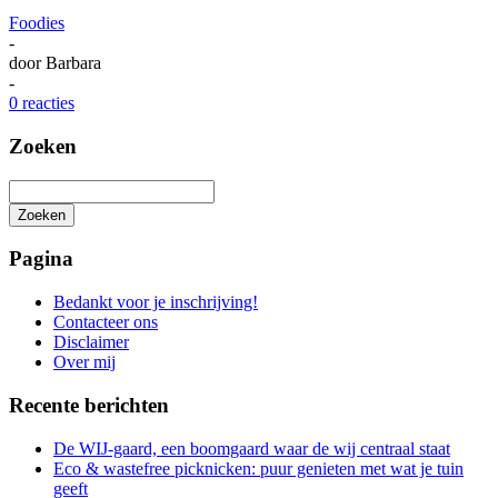
Foodies
-
door
Barbara
-
0 reacties
Zoeken
Zoeken
Het
zoeken
Pagina
is
aan
Bedankt voor je inschrijving!
de
Contacteer ons
gang
Disclaimer
Over mij
Recente berichten
De WIJ-gaard, een boomgaard waar de wij centraal staat
Eco & wastefree picknicken: puur genieten met wat je tuin
geeft