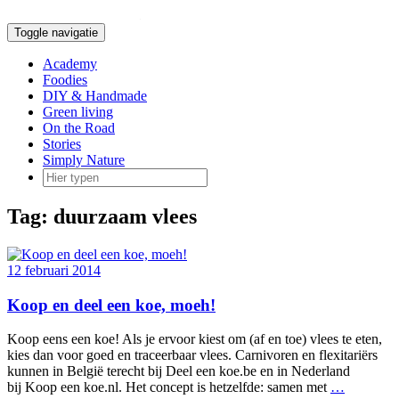
Doorgaan
naar
Toggle navigatie
inhoud
Academy
Foodies
DIY & Handmade
Green living
On the Road
Stories
Simply Nature
Tag:
duurzaam vlees
12 februari 2014
Koop en deel een koe, moeh!
Koop eens een koe! Als je ervoor kiest om (af en toe) vlees te eten,
kies dan voor goed en traceerbaar vlees. Carnivoren en flexitariërs
kunnen in België terecht bij Deel een koe.be en in Nederland
bij Koop een koe.nl. Het concept is hetzelfde: samen met
…