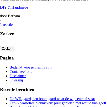
DIY & Handmade
-
door
Barbara
-
1 reactie
Zoeken
Zoeken
Het
zoeken
Pagina
is
aan
Bedankt voor je inschrijving!
de
Contacteer ons
gang
Disclaimer
Over mij
Recente berichten
De WIJ-gaard, een boomgaard waar de wij centraal staat
Eco & wastefree picknicken: puur genieten met wat je tuin geeft