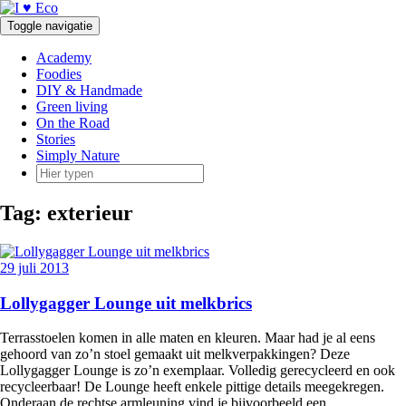
Doorgaan
naar
Toggle navigatie
inhoud
Academy
Foodies
DIY & Handmade
Green living
On the Road
Stories
Simply Nature
Tag:
exterieur
29 juli 2013
Lollygagger Lounge uit melkbrics
Terrasstoelen komen in alle maten en kleuren. Maar had je al eens
gehoord van zo’n stoel gemaakt uit melkverpakkingen? Deze
Lollygagger Lounge is zo’n exemplaar. Volledig gerecycleerd en ook
recycleerbaar! De Lounge heeft enkele pittige details meegekregen.
Onderaan de rechtse armleuning vind je bijvoorbeeld een
…