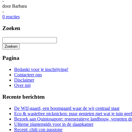
-
door
Barbara
-
0 reacties
Zoeken
Zoeken
Het
zoeken
Pagina
is
aan
Bedankt voor je inschrijving!
de
Contacteer ons
gang
Disclaimer
Over mij
Recente berichten
De WIJ-gaard, een boomgaard waar de wij centraal staat
Eco & wastefree picknicken: puur genieten met wat je tuin geef
Bezoek aan Quintosapore: regeneratieve landbouw, vergeten 
Ultieme plantengids voor in de slaapkamer
Recept: chili con passione