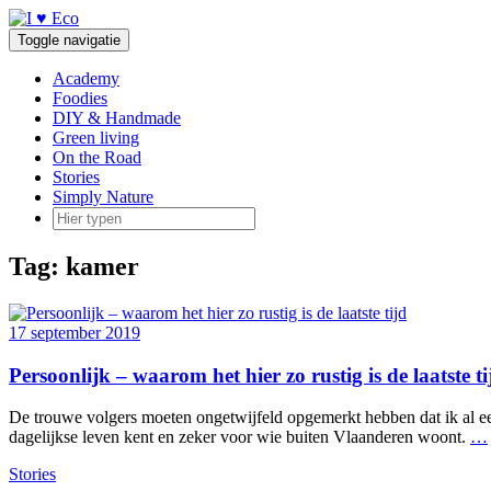
Doorgaan
naar
Toggle navigatie
inhoud
Academy
Foodies
DIY & Handmade
Green living
On the Road
Stories
Simply Nature
Tag:
kamer
17 september 2019
Persoonlijk – waarom het hier zo rustig is de laatste ti
De trouwe volgers moeten ongetwijfeld opgemerkt hebben dat ik al een 
dagelijkse leven kent en zeker voor wie buiten Vlaanderen woont.
…
Stories