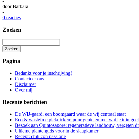
-
door
Barbara
-
0 reacties
Zoeken
Zoeken
Het
zoeken
Pagina
is
aan
Bedankt voor je inschrijving!
de
Contacteer ons
gang
Disclaimer
Over mij
Recente berichten
De WIJ-gaard, een boomgaard waar de wij centraal staat
Eco & wastefree picknicken: puur genieten met wat je tuin geef
Bezoek aan Quintosapore: regeneratieve landbouw, vergeten 
Ultieme plantengids voor in de slaapkamer
Recept: chili con passione