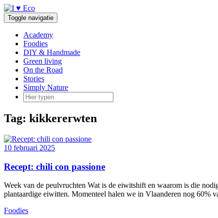
Doorgaan
naar
Toggle navigatie
inhoud
Academy
Foodies
DIY & Handmade
Green living
On the Road
Stories
Simply Nature
Tag:
kikkererwten
10 februari 2025
Recept: chili con passione
Week van de peulvruchten Wat is de eiwitshift en waarom is die nodig?
plantaardige eiwitten. Momenteel halen we in Vlaanderen nog 60% 
Foodies