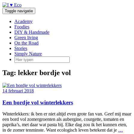
Doorgaan
naar
Toggle navigatie
inhoud
Academy
Foodies
DIY & Handmade
Green living
On the Road
Stories
Simply Nature
Tag:
lekker bordje vol
14 februari 2018
Een bordje vol winterlekkers
Winterlekkers: ik ben er niet altijd even grote fan van. Geef mij maar
een bord vol zomergroenten als aubergine, courgette, tomaten en
paprika’s, met daar wat pasta bij. Elke dag zou ik het kunnen eten,
in de zomer tenminste. Want ecologisch leven betekent dat je
…