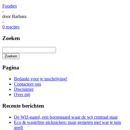
Foodies
-
door
Barbara
-
0 reacties
Zoeken
Zoeken
Het
zoeken
Pagina
is
aan
Bedankt voor je inschrijving!
de
Contacteer ons
gang
Disclaimer
Over mij
Recente berichten
De WIJ-gaard, een boomgaard waar de wij centraal staat
Eco & wastefree picknicken: puur genieten met wat je tuin
geeft