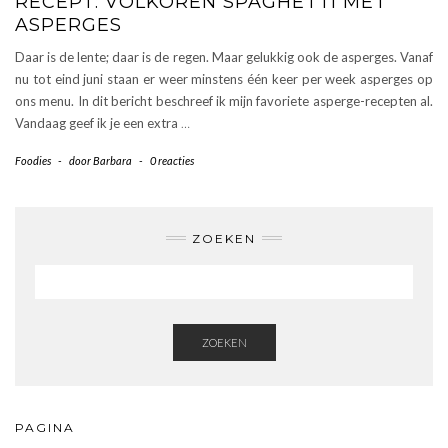
RECEPT: VOLKOREN SPAGHETTI MET
ASPERGES
Daar is de lente; daar is de regen. Maar gelukkig ook de asperges. Vanaf
nu tot eind juni staan er weer minstens één keer per week asperges op
ons menu. In dit bericht beschreef ik mijn favoriete asperge-recepten al.
Vandaag geef ik je een extra
…
Foodies
-
door
Barbara
-
0 reacties
ZOEKEN
ZOEKEN
PAGINA