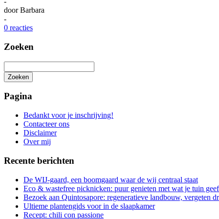
-
door
Barbara
-
0 reacties
Zoeken
Zoeken
Het
zoeken
Pagina
is
aan
Bedankt voor je inschrijving!
de
Contacteer ons
gang
Disclaimer
Over mij
Recente berichten
De WIJ-gaard, een boomgaard waar de wij centraal staat
Eco & wastefree picknicken: puur genieten met wat je tuin geef
Bezoek aan Quintosapore: regeneratieve landbouw, vergeten 
Ultieme plantengids voor in de slaapkamer
Recept: chili con passione