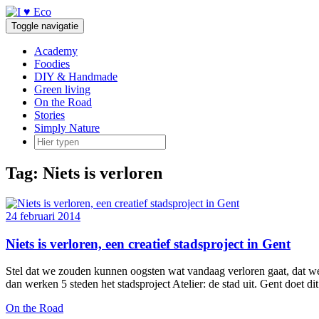
Doorgaan
naar
Toggle navigatie
inhoud
Academy
Foodies
DIY & Handmade
Green living
On the Road
Stories
Simply Nature
Tag:
Niets is verloren
24 februari 2014
Niets is verloren, een creatief stadsproject in Gent
Stel dat we zouden kunnen oogsten wat vandaag verloren gaat, dat w
dan werken 5 steden het stadsproject Atelier: de stad uit. Gent doet d
On the Road