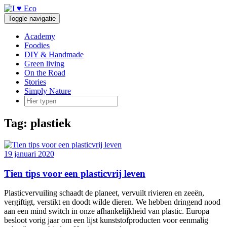
Doorgaan
naar
Toggle navigatie
inhoud
Academy
Foodies
DIY & Handmade
Green living
On the Road
Stories
Simply Nature
Tag:
plastiek
19 januari 2020
Tien tips voor een plasticvrij leven
Plasticvervuiling schaadt de planeet, vervuilt rivieren en zeeën,
vergiftigt, verstikt en doodt wilde dieren. We hebben dringend nood
aan een mind switch in onze afhankelijkheid van plastic. Europa
besloot vorig jaar om een lijst kunststofproducten voor eenmalig