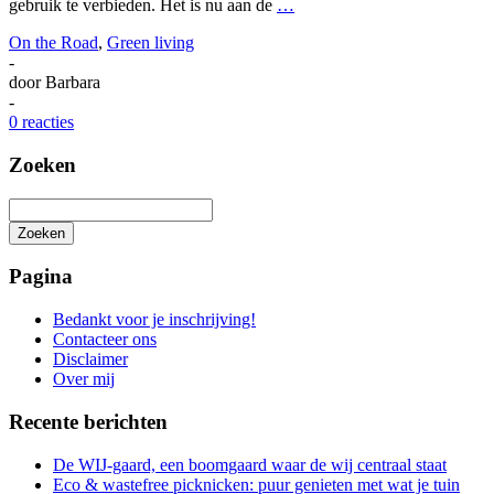
gebruik te verbieden. Het is nu aan de
…
On the Road
,
Green living
-
door
Barbara
-
0 reacties
Zoeken
Zoeken
Het
zoeken
Pagina
is
aan
Bedankt voor je inschrijving!
de
Contacteer ons
gang
Disclaimer
Over mij
Recente berichten
De WIJ-gaard, een boomgaard waar de wij centraal staat
Eco & wastefree picknicken: puur genieten met wat je tuin