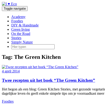
Doorgaan
naar
Toggle navigatie
inhoud
Academy
Foodies
DIY & Handmade
Green living
On the Road
Stories
Simply Nature
Tag:
The Green Kitchen
4 april 2014
Twee recepten uit het boek “The Green Kitchen”
Het begon als een blog: Green Kitchen Stories, met gezonde vegetari
dagelijkse leven én geeft enkele simpele tips om je voorraadkast meer
Foodies