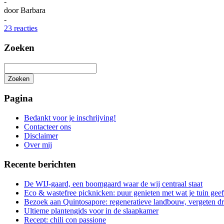
-
door
Barbara
-
23 reacties
Zoeken
Zoeken
Het
zoeken
Pagina
is
aan
Bedankt voor je inschrijving!
de
Contacteer ons
gang
Disclaimer
Over mij
Recente berichten
De WIJ-gaard, een boomgaard waar de wij centraal staat
Eco & wastefree picknicken: puur genieten met wat je tuin geef
Bezoek aan Quintosapore: regeneratieve landbouw, vergeten 
Ultieme plantengids voor in de slaapkamer
Recept: chili con passione