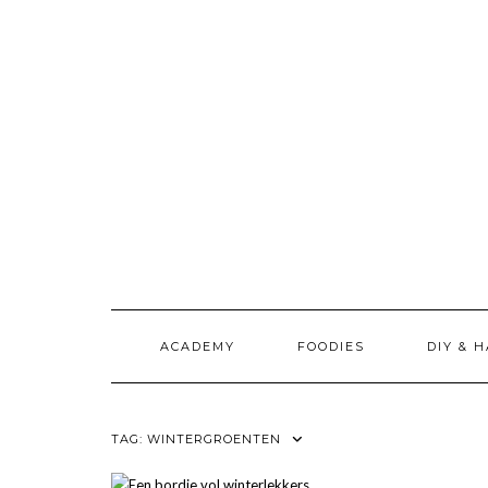
Doorgaan
naar
inhoud
ACADEMY
FOODIES
DIY & 
TAG:
WINTERGROENTEN