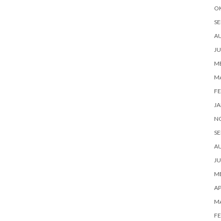
O
SE
A
JU
ME
M
FE
JA
N
SE
A
JU
ME
AP
M
FE