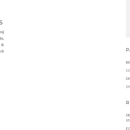
S
mij
te,
 ik
P
sch
BE
C
DI
OV
R
DE
ST
EC