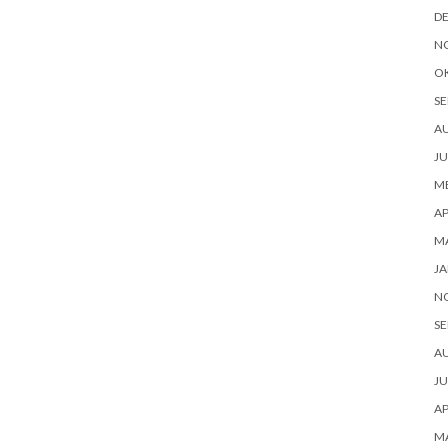
D
N
O
SE
A
JU
ME
AP
M
JA
N
SE
A
JU
AP
M