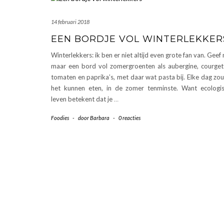
14 februari 2018
EEN BORDJE VOL WINTERLEKKER
Winterlekkers: ik ben er niet altijd even grote fan van. Geef 
maar een bord vol zomergroenten als aubergine, courget
tomaten en paprika’s, met daar wat pasta bij. Elke dag zou
het kunnen eten, in de zomer tenminste. Want ecologi
leven betekent dat je
…
Foodies
-
door
Barbara
-
0 reacties