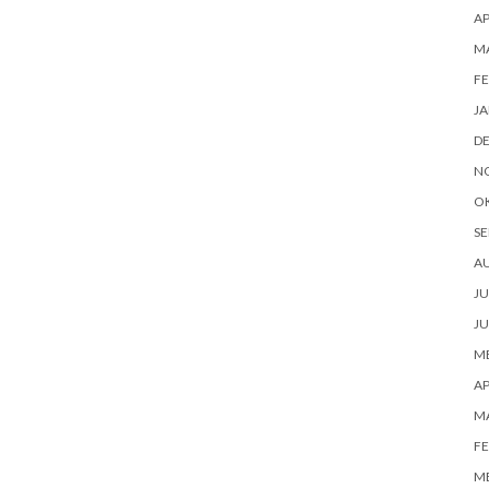
AP
M
FE
JA
D
N
O
SE
A
JU
JU
ME
AP
M
FE
ME