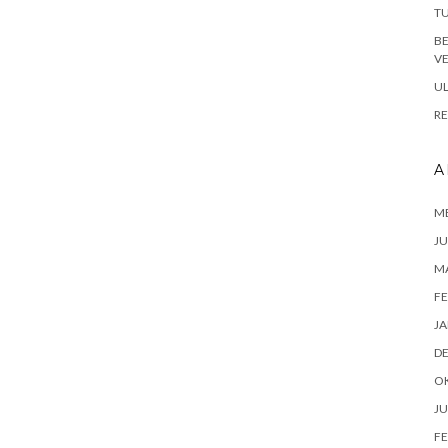
TU
B
VE
UL
RE
A
ME
JU
M
FE
JA
D
O
JU
FE