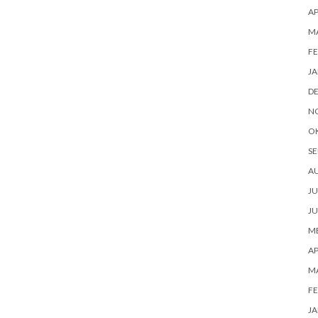
AP
M
FE
JA
D
N
O
SE
A
JU
JU
ME
AP
M
FE
JA