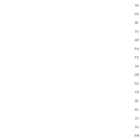
JA
N
SE
JU
AP
M
FE
JA
D
N
O
SE
A
JU
JU
ME