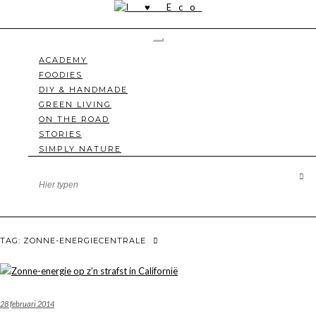
Doorgaan
naar
inhoud
Toggle navigatie
ACADEMY
FOODIES
DIY & HANDMADE
GREEN LIVING
ON THE ROAD
STORIES
SIMPLY NATURE
TAG:
ZONNE-ENERGIECENTRALE
28 februari 2014