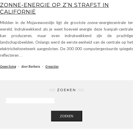
ZONNE-ENERGIE OP Z’N STRAFST IN
CALIFORNIË
Midden in de Mojavewoestijn ligt de grootste zonne-energiecentrale ter
wereld. Indrukwekkend als je weet hoeveel energie deze Ivanpah-centrale
kan produceren, maar even indrukwekkend zijn de prachtige
landschapsbeelden. Onlangs werd de eerste eenheid van de centrale op het
elektriciteitsnetwerk aangesloten. De 300 000 computergestuurde spiegels
reflecteren
…
Green living
-
door
Barbara
-
0 reacties
ZOEKEN
ZOEKEN