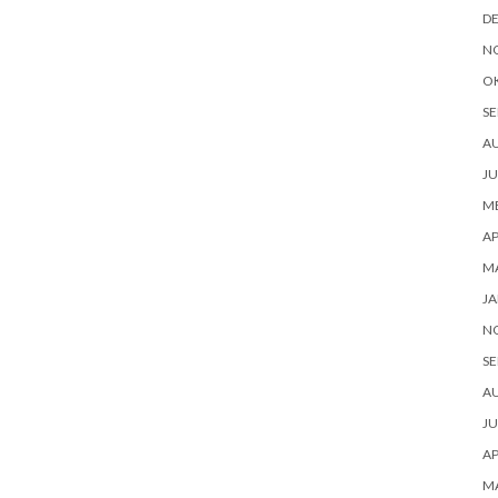
D
N
O
SE
A
JU
ME
AP
M
JA
N
SE
A
JU
AP
M