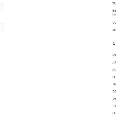
TU
B
VE
UL
RE
A
ME
JU
M
FE
JA
D
O
JU
FE