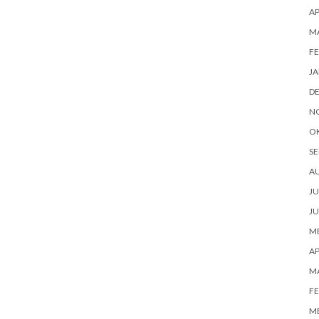
AP
M
FE
JA
D
N
O
SE
A
JU
JU
ME
AP
M
FE
ME