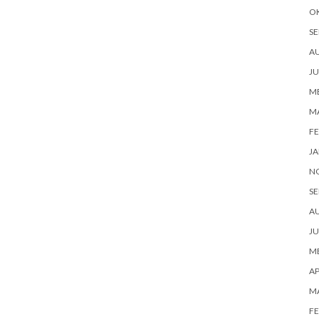
O
SE
A
JU
ME
M
FE
JA
N
SE
A
JU
ME
AP
M
FE