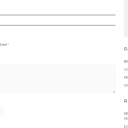
rd met
*
P
BE
C
DI
OV
R
DE
ST
EC