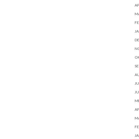
AP
M
FE
JA
D
N
O
SE
A
JU
JU
ME
AP
M
FE
JA