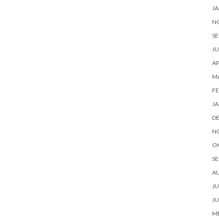
JA
N
SE
JU
AP
M
FE
JA
D
N
O
SE
A
JU
JU
ME