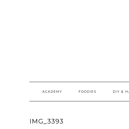
Doorgaan
naar
inhoud
ACADEMY
FOODIES
DIY & 
IMG_3393